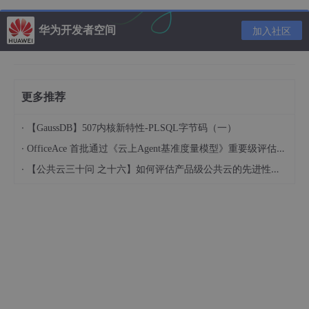
三、代码使用案例
接下来，我们将通过一个具体的代码使用案例来展示如何在Azure
华为开发者空间
加入社区
平台上实现一个基本的Web应用程序。
3.1 环境准备
首先，确保你有一个Azure账户，并登录到
Azure门户
。然后，创
更多推荐
建一个新的App
·
【GaussDB】507内核新特性-PLSQL字节码（一）
Service Web应用实例。
·
OfficeAce 首批通过《云上Agent基准度量模型》重要级评估，定义智能体可信新标杆
3.2 创建ASP.NET Core Web应用
·
【公共云三十问 之十六】如何评估产品级公共云的先进性水平？
使用Visual Studio 2019或更高版本，创建一个新的ASP.NET Cor
e Web应用项目。选择“Web 应用程序（模型-视图-
控制器）”模板，并确保选择.NET Core作为目标框架。
3.3 编写代码
在项目中，我们添加一个简单的控制器和视图来展示一个“Hello, A
zure!”的消息。