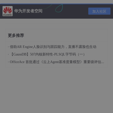
2. 应用程序的兼容性：
大多数应用程序不需要进行修改，因为ART可以在运行时处理Da
lvik字节码。然而，ART的引入带来了更好的性能和系统优化，因
华为开发者空间
加入社区
此一些应用可能会受益于重新编译以利用ART的特性。
总体而言，ART在性能和资源利用方面相对更优，但Dalvik仍然在
一些较旧的设备上使用。 Android虚拟机的不断演进是为了提供
更好的用户体验和应用程序性能。
更多推荐
它们之间的一些比较和优劣势
·
借助AR Engine人脸识别与跟踪能力，直播不露脸也生动
·
【GaussDB】507内核新特性-PLSQL字节码（一）
Dalvik与ART的比较：
性能：Dalvik采用的是即时编译（JIT）方式，即在运行时将字节
·
OfficeAce 首批通过《云上Agent基准度量模型》重要级评估，定义智能体可信新标杆
码转换为机器码，因此启动速度可能较慢，但运行时性能可能会更
好，因为它可以根据实际执行情况进行优化。相比之下，ART采用
的是预编译（AOT）方式，即在应用安装时将字节码转换为机器
码，因此应用启动速度可能更快，但在一些情况下可能会牺牲一些
内存。
内存占用：由于Dalvik是在运行时将字节码转换为机器码，因此可
能需要更多的内存空间来存储生成的机器码，尤其是对于大型应用
来说。而ART在应用安装时就将字节码转换为机器码，因此可能需