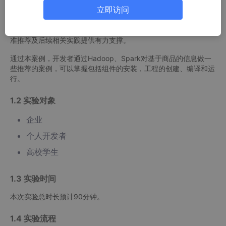
立即访问
滤、矩阵分解等推荐算法，依次完成数据预处理、算法实现、模型
训练评估与系统集成优化等流程，以此深入掌握 Spark 应用及推
荐算法精髓，衡量系统推荐准确性、召回率等性能指标，为商品精
准推荐及后续相关实践提供有力支撑。
通过本案例，开发者通过Hadoop、Spark对基于商品的信息做一
些推荐的案例，可以掌握包括组件的安装，工程的创建、编译和运
行。
1.2 实验对象
企业
个人开发者
高校学生
1.3 实验时间
本次实验总时长预计90分钟。
1.4 实验流程