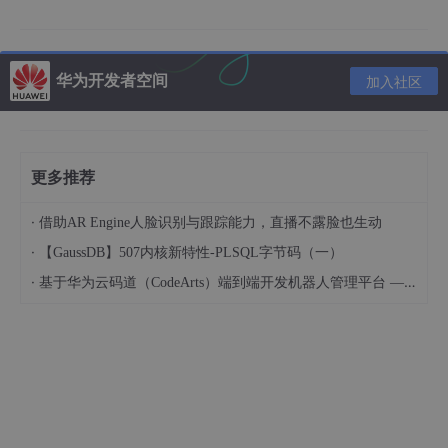
单价
时长
资源名称
规格
（元）
（h）
华为开发者空间
加入社区
JDK
1.8
免费
1.5
Hadoop
3.3.5
免费
1.5
更多推荐
Spark
3.4.0
免费
1.5
·
华为开发者
借助AR Engine人脸识别与跟踪能力，直播不露脸也生动
鲲鹏通用计算增强型 kc2 | 4
空间 - 云主
免费
1.5
·
【GaussDB】507内核新特性-PLSQL字节码（一）
vCPUs | 8G | Ubuntu
机
·
基于华为云码道（CodeArts）端到端开发机器人管理平台 — 实操指导文档
基于Apache Spark实现商品推荐算法
👈👈👈体验完整
版案例，点击这里。
2、 Spark环境安装搭建