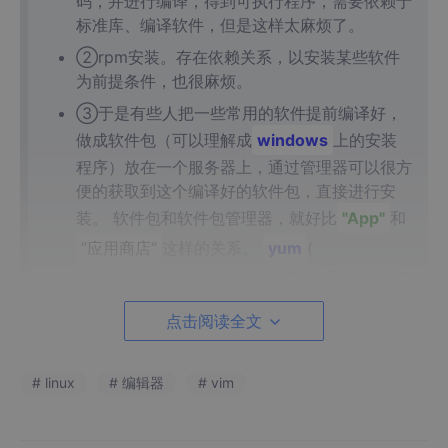
码，并进行编译，得到可执行程序，需要依赖于
标准库、编译软件，但是这样太麻烦了。
②rpm安装。存在依赖关系，以安装某些软件
为前提条件，也很麻烦。
③于是有些人把一些常用的软件提前编译好，
做成软件包（可以理解成
windows
上的安装
程序）放在一个服务器上，通过管理器可以很方
便的获取到这个编译好的软件包，直接进行安
装。 软件包和软件包管理器，就好比
"App"
和
”应用商店“
这样的关系。
yum
(
Yellow
dog
Updater
，
Modified
)是
Linux
下
非常常用的一种包管理器，主要应用在
Fedora
点击阅读全文
，
RedHat
，
Centos
等发行版上。
# linux
# 编辑器
# vim