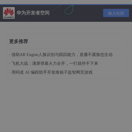
推荐内容
华为开发者空间
加入社区
2.如何安装软件
更多推荐
注意事项
·
借助AR Engine人脸识别与跟踪能力，直播不露脸也生动
关于
yum
的所有操作必须保证主机（虚拟机）网络畅
·
飞机大战：满屏弹幕火力全开，一打就停不下来
通。可以通过
ping
指令验证
·
用码道 AI 编程助手开发推箱子益智网页游戏
ping www
.baidu
.com
验证结果如下，说明你当前已经联网