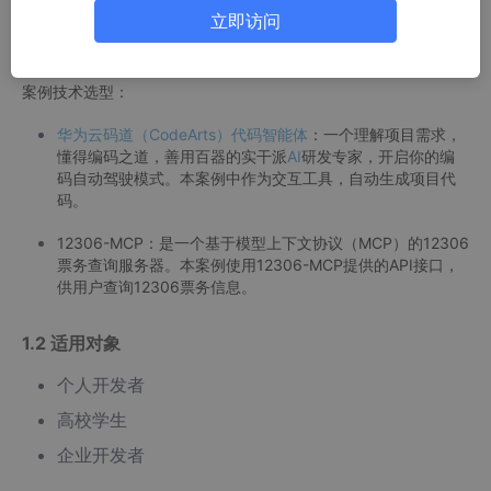
本案例基于华为云码道（CodeArts）代码
智能体
，集成12306-M
立即访问
CP，构建12306火车票查询系统，实现余票查询、中转查询、车
站查询、经停站查询等功能。
案例技术选型：
华为云码道（CodeArts）代码智能体
：一个理解项目需求，
懂得编码之道，善用百器的实干派
AI
研发专家，开启你的编
码自动驾驶模式。本案例中作为交互工具，自动生成项目代
码。
12306-MCP：是一个基于模型上下文协议（MCP）的12306
票务查询服务器。本案例使用12306-MCP提供的API接口，
供用户查询12306票务信息。
1.2 适用对象
个人开发者
高校学生
企业开发者