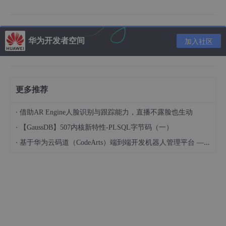
华为云码道 CodeArts 代码智能体结合MCP，构建1
2306列车查询系统；
使用浏览器体验12306列车查询系统，实现余票查
华为开发者空间
加入社区
询、中转查询、车站查询、经停站查询等功能。
1.5 资源总览
更多推荐
本案例预计花费
0
元。
·
借助AR Engine人脸识别与跟踪能力，直播不露脸也生动
单价
资源名称
规格
·
【GaussDB】507内核新特性-PLSQL字节码（一）
（元）
·
基于华为云码道（CodeArts）端到端开发机器人管理平台 — 实操指导文档
华为云码道（CodeArts）代码智能
通用体验
免费
体
版
推荐内容