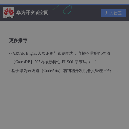
华为开发者空间
加入社区
更多推荐
·
借助AR Engine人脸识别与跟踪能力，直播不露脸也生动
·
【GaussDB】507内核新特性-PLSQL字节码（一）
·
基于华为云码道（CodeArts）端到端开发机器人管理平台 — 实操指导文档
JVM 基于栈，Dalvik 基于寄存器。
Java虚拟机运行java字节码，Dalvik虚拟机运行的
是其专有的文件格式Dex。
JVM与DVM 二者最大的区别在于JVM是以基于栈的虚拟机(Stack-
based)，而DVM是基于寄存器的虚拟机(Register-based)。基于
寄存器的虚拟机虽然比基于堆栈的虚拟机在硬件通用性上要差一
些，但是它的代码执行效率却更好。 显然，后者最大的好处在于
可以根据硬件实现更大的优化，这更适合移动设备的特点。