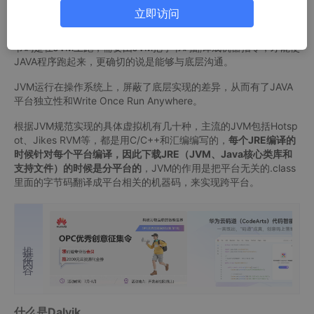
上才能够运行Java程序，JAVA在编译后会生成类似于汇编语言的.
立即访问
class字节码文件，与C语言编译后产生的汇编语言不同的是，C编
译成的汇编语言会直接在硬件上跑，但JAVA编译后生成的.class字
节码是在JVM上跑，需要由JVM把字节码翻译成机器指令，才能使
JAVA程序跑起来，更确切的说是能够与底层沟通。
JVM运行在操作系统上，屏蔽了底层实现的差异，从而有了JAVA
平台独立性和Write Once Run Anywhere。
根据JVM规范实现的具体虚拟机有几十种，主流的JVM包括Hotsp
ot、Jikes RVM等，都是用C/C++和汇编编写的，
每个JRE编译的
时候针对每个平台编译，因此下载JRE（JVM、Java核心类库和
支持文件）的时候是分平台的
，JVM的作用是把平台无关的.class
里面的字节码翻译成平台相关的机器码，来实现跨平台。
推荐内容
什么是Dalvik