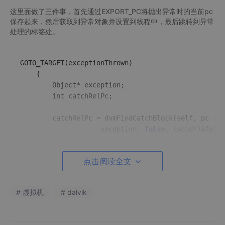
这里面做了三件事，首先通过EXPORT_PC将抛出异常时的当前pc
保存起来，然后获取到异常对象并设置到线程中，最后跳转到异常
处理的标签处。
GOTO_TARGET(exceptionThrown)

    {

        Object* exception;

        int catchRelPc;

catchRelPc
 = dvmFindCatchBlock(self, pc - c
                    exception, 
false
, (void*)&fp);

if
 (catchRelPc < 
0
) {

点击阅读全文
            dvmSetException(self, exception);

            GOTO_bail();

        }

# 虚拟机
# dalvik
curMethod
 = SAVEAREA_FROM_FP(fp)->
method;

methodClassDex
 = curMethod->
clazz
->
pDvmDex;
