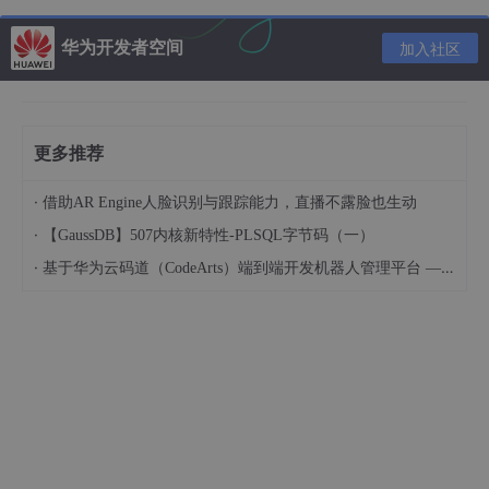
pc
 = curMethod->
insns + catchRelPc;

华为开发者空间
加入社区
        FINISH(
0
);

    }

bail:

更多推荐
interpState
->
retval = retval;

    return 
false
;
·
借助AR Engine人脸识别与跟踪能力，直播不露脸也生动
·
【GaussDB】507内核新特性-PLSQL字节码（一）
这里首先通过dvmFindCatchBlock找到能catch住该异常的的han
·
基于华为云码道（CodeArts）端到端开发机器人管理平台 — 实操指导文档
dler的pc偏移，因为能catch住该异常的不一定是当前函数，可能
是上层，所以这里传入fp的地址，说明寻找catch block时肯定会
设置fp，指向最终能catch住该异常的函数的栈帧。通过栈帧对应
的Method的insns加上这个偏移就能得到最终异常处理的handler
的指令地址，然后调用FIINSH(0)开始一条条执行指令。如果没有
发现能catch住该异常的block，那么整个线程的执行就终止了。
int
 dvmFindCatchBlock(Thread* 
self
, 
int
 relPc, Obje
bool
 scanOnly, void** newFrame)
