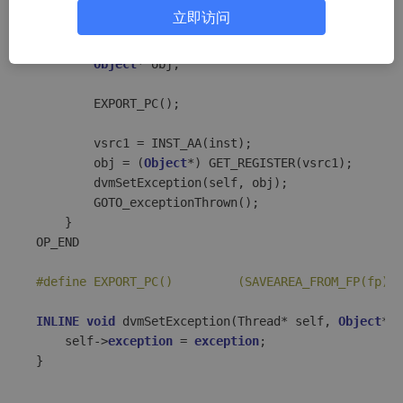
立即访问
HANDLE_OPCODE(OP_THROW 
/*vAA*/
)

    {

Object
* obj;

        EXPORT_PC();

        vsrc1 = INST_AA(inst);

        obj = (
Object
*) GET_REGISTER(vsrc1);

        dvmSetException(self, obj);

        GOTO_exceptionThrown();

    }

OP_END

#define EXPORT_PC()         (SAVEAREA_FROM_FP(fp)->
INLINE
void
 dvmSetException(Thread* self, 
Object
* 
e
    self->
exception
 = 
exception
;

}