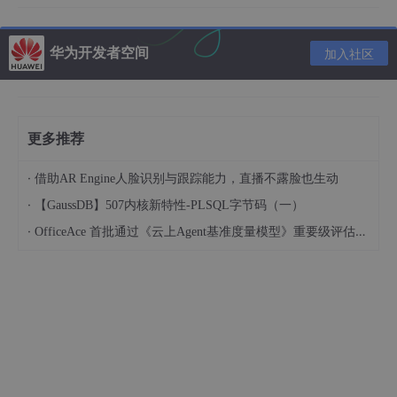
创建应用
目的：通过创建的一个
MemFire Cloud
应用来获得数据库、对象存
华为开发者空间
储等一系列资源，并将获得该应用专属的API访问链接和访问密
加入社区
钥，用户可以轻松的调用API接口与以上资源进行交互。
登录
MemFire Cloud
， 在“我的应用”页面创建一个新应用
更多推荐
·
借助AR Engine人脸识别与跟踪能力，直播不露脸也生动
·
【GaussDB】507内核新特性-PLSQL字节码（一）
·
OfficeAce 首批通过《云上Agent基准度量模型》重要级评估，定义智能体可信新标杆
推荐内容