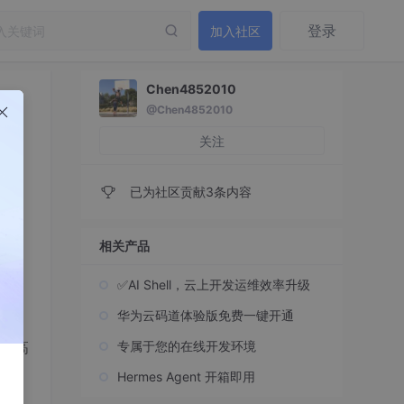
登录
加入社区
Chen4852010
@Chen4852010
关注
已为社区贡献3条内容
相关产品
不了
✅AI Shell，云上开发运维效率升级
业务
华为云码道体验版免费一键开通
提高
专属于您的在线开发环境
ws
Hermes Agent 开箱即用