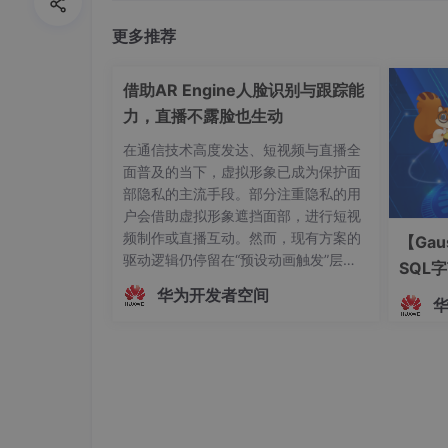
更多推荐
借助AR Engine人脸识别与跟踪能
力，直播不露脸也生动
在通信技术高度发达、短视频与直播全
面普及的当下，虚拟形象已成为保护面
部隐私的主流手段。部分注重隐私的用
户会借助虚拟形象遮挡面部，进行短视
频制作或直播互动。然而，现有方案的
【Gau
驱动逻辑仍停留在“预设动画触发”层
SQL
面，主播的真实动作、姿态变化及情绪
华为开发者空间
起伏无法被实时解析与映射。这种遮挡
方式虽保护了隐私，却牺牲了沉浸感与
互动性，使主播的真实感大打折扣。为
解决这一问题，HarmonyOS SDK（AR
Engine