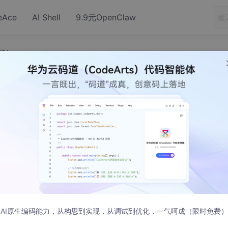
eAce
AI Shell
9.9元OpenClaw
区别
，远程桌面，堡垒机，的区别
发布
上楼下也就那么几个，出故障让去看一下也就人肉过去看了，大
远程控制软件，报障的时候（多数是打印机脱机或者设置不对、
维人员大概率坐在自己工位上就能直接处理了。
虚拟化技术成熟了。物理机上可以虚拟出很多虚拟服务器，大大
务的原则，一般服务器上不装第三方的远程控制软件，Windo
AI原生编码能力，从构思到实现，从调试到优化，一气呵成（限时免费）
。