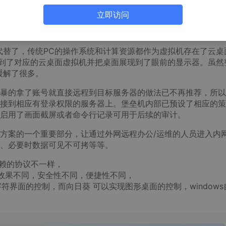
层出不穷：有误操作的，有偷摸违规操作的，有还没怎么操作但
立即访问
的。。。PC运维压力越来越大。看着服务器虚拟化后可以很方
不能把PC也虚拟化掉。。。
代替了，传统PC的操作系统和计算资源都作为虚拟机存在了云桌
”到了对应的云桌面虚拟机并把桌面展现到了眼前的显示器。虽然
缓解了很多。
暴的拿了账号就直接远程到目标服务器的做法已不再推荐，所以
接到相应有登录权限的服务器上。堡垒机内部已预设了相应的策
启用了画面截屏或者命令行记录可用于后续的审计。
方案的一个重要部分，让通过外网远程办公/运维的人员进入内
、必要时数据可见不可拷等等。
依赖的协议不一样，
方式不同，效果不同，安全性不同，便捷性不同，
字符界面的控制，而向日葵 可以实现图形桌面的控制，windows