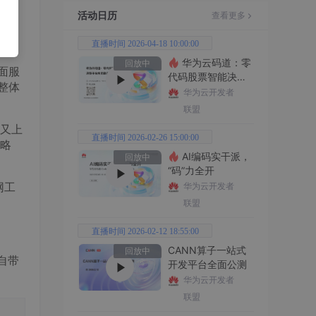
是软
活动日历
查看更多
便的
直播时间 2026-04-18 10:00:00
华为云码道：零
回放中
面服
代码股票智能决策
整体
平台全功能实战
华为云开发者
联盟
又上
直播时间 2026-02-26 15:00:00
略
AI编码实干派，
回放中
“码”力全开
网工
华为云开发者
联盟
直播时间 2026-02-12 18:55:00
CANN算子一站式
回放中
自带
开发平台全面公测
华为云开发者
联盟