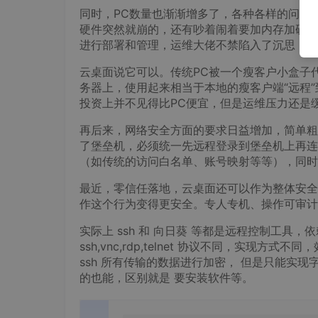
同时，PC数量也渐渐增多了，各种各样的问题
硬件突然就崩的，还有吵着闹着要加内存加硬盘
进行部署和管理，运维大佬不禁陷入了沉思：能
云桌面说它可以。传统PC被一个瘦客户小盒子
务器上，使用起来相当于本地的瘦客户端“远程
投资上并不见得比PC便宜，但是运维压力还是
再后来，网络安全方面的要求日益增加，简单粗
了堡垒机，必须统一先远程登录到堡垒机上再连
（如传统的访问白名单、账号映射等等），同时
最近，零信任落地，云桌面还可以作为整体安全
作这个行为变得更安全。专人专机、操作可审计
实际上 ssh 和 向日葵 等都是远程控制工具，
ssh,vnc,rdp,telnet 协议不同，实现
ssh 所有传输的数据进行加密， 但是只能实现
的也能，区别就是 要安装软件等。