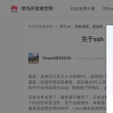
华为开发者空间
码道免费开通
Offic
华为开发者空间
关于ssh，远程桌面，堡垒机，的
关于ssh
Chen4852010
·
2023-05-22 16:04:20 
最初，某单位只有几十台联网PC，使用部门楼
重装；但是毕竟还是麻烦，所以每台PC上装个
软件不会用或者出bug）顺便报下IP地址，运
后来业务发展了，服务器不够用了。正好这时候
了经济性和灵活性。至于远程操作，本着最小化服
服务器就用自带的RDP，Linux服务器就用SSH