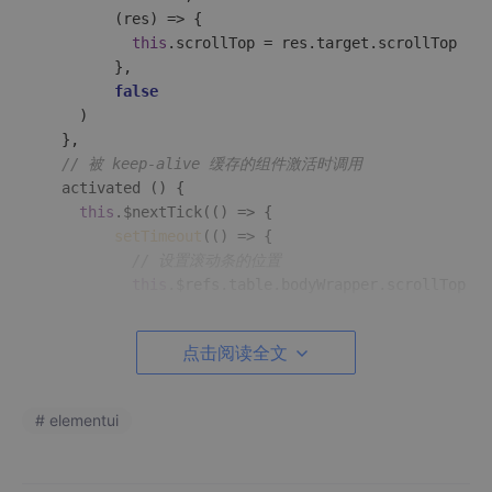
(
res
) =>
 {

this
.
scrollTop
 = res.
target
.
scrollTop
        },

false
    )

  },

// 被 keep-alive 缓存的组件激活时调用
  activated () {

this
.$nextTick(
() =>
 {

setTimeout
(
() =>
 {

// 设置滚动条的位置
this
.
$refs
.
table
.
bodyWrapper
.
scrollTop
 = 
        }, 
100
) 
// 需要设置延迟，否则无效
    })

点击阅读全文
  }

# elementui
</
script
>