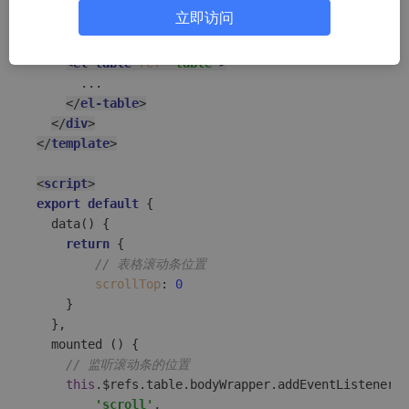
<
template
>
立即访问
<
div
>
<!-- 表格 -->
<
el-table
ref
=
"table"
>
      ...

</
el-table
>
</
div
>
</
template
>
<
script
>
export
default
 {

data
(
) {

return
 {

// 表格滚动条位置
scrollTop
: 
0
    }

  },

  mounted () {

// 监听滚动条的位置
this
.
$refs
.
table
.
bodyWrapper
.
addEventListener
(

'scroll'
,
