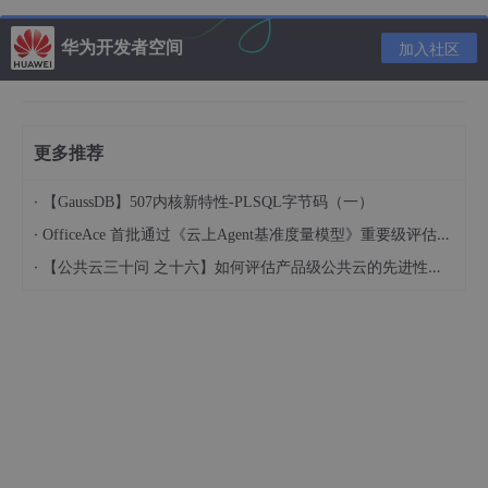
华为开发者空间
加入社区
推荐内容
更多推荐
·
【GaussDB】507内核新特性-PLSQL字节码（一）
·
OfficeAce 首批通过《云上Agent基准度量模型》重要级评估，定义智能体可信新标杆
·
【公共云三十问 之十六】如何评估产品级公共云的先进性水平？