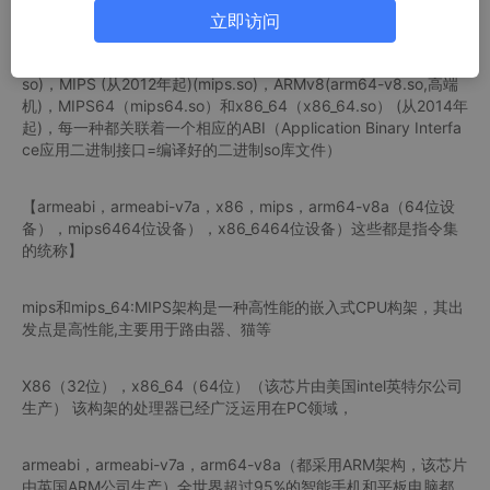
况总结：
立即访问
1.android系统支持七种不同的cpu架构：ARMv5（armeabi.so）,
ARMv7(从2010年起)(armeabi-v7a.so)，x86 (从2011年起)(x86.
so)，MIPS (从2012年起)(mips.so)，ARMv8(arm64-v8.so,高端
机)，MIPS64（mips64.so）和x86_64（x86_64.so） (从2014年
起)，每一种都关联着一个相应的ABI（Application Binary Interfa
ce应用二进制接口=编译好的二进制so库文件）
【armeabi，armeabi-v7a，x86，mips，arm64-v8a（64位设
备），mips6464位设备），x86_6464位设备）这些都是指令集
的统称】
mips和mips_64:MIPS架构是一种高性能的嵌入式CPU构架，其出
发点是高性能,主要用于路由器、猫等
X86（32位），x86_64（64位）（该芯片由美国intel英特尔公司
生产） 该构架的处理器已经广泛运用在PC领域，
armeabi，armeabi-v7a，arm64-v8a（都采用ARM架构，该芯片
由英国ARM公司生产）全世界超过95%的智能手机和平板电脑都