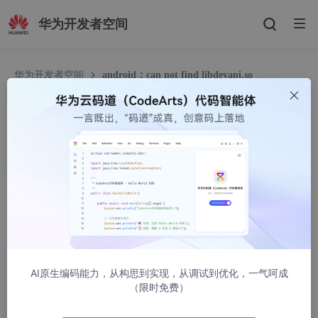
华为开发者空间
华为开发者空间
android：can not find libdevapi.so
android：can not find libdevapi.so
豆沙***
655人浏览 · 2023-10-10 11:26:31
一、为什么会出现这样的报错？
引用了一些第三方的sdk的so库之后通常都会遇到这样的错误，
（“nativeLibraryDirectories=”[/data/app/com.lukouapp-1/lib/a
rm64, /vendor/lib64, /system/lib64]]] couldn't find "libxxxx.s
o"）。
AI原生编码能力，从构思到实现，从调试到优化，一气呵成
（限时免费）
手机的机型不同，so库开发公司也各不相同，有的so库兼容各种机
型，兼容android api 17~28，有的so库只支持api>21 ,下面分情