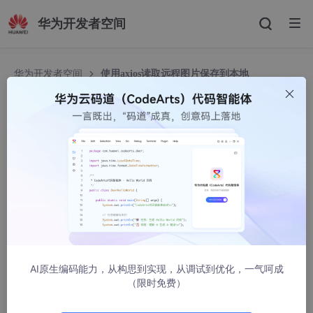
华为开发者空间
华为开发者空间
使用axios读取远程图片保存到本地
使用axios读取远程图片保存到本地
zhangqiang0821
3189人浏览 · 2019-12-15 18:25:08
const
 axios = 
require
(
'axios'
var
 fs = 
require
(
'fs'
);

 axios.
get
(
'http://zhangqiang.win/img/random/2.png'
responseType
: 
'arraybuffer'
AI原生编码能力，从构思到实现，从调试到优化，一气呵成
 })

（限时免费）
  .
then
(
function
(
response
) {

console
.
log
(response.
status
);
