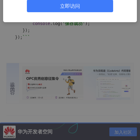
console
.
log
(response.
headers
);

立即访问
  	fs.
writeFile
(
'out.png'
, response.
data
, 
function
if
 (err) 
throw
 err;

console
.
log
(
'保存成功'
);

 	});

 });
``
`

推荐内容
华为开发者空间
加入社区