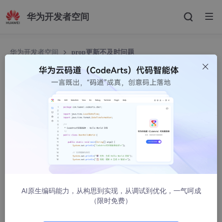
华为开发者空间
华为开发者空间
prop更新不及时问题
prop更新不及时问题
bug丸
5241人浏览 · 2022-06-01 23:34:42
父组件通过属性绑定更新了传递给子组件的prop属性 子
组件却没有及时更新
问题
：
AI原生编码能力，从构思到实现，从调试到优化，一气呵成
父组件通过props传递给子组件的值不是最新的
（限时免费）
场景
：父组件通过props向子组件传递了一个数组info,父组发请求