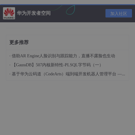
    btnClick() {

华为开发者空间
加入社区
      this.getRe
q()
;

      this.$refs.child.getNewestVal();

    },

    getRe
q()
 {

更多推荐
      axios.get(
"http://localhost:8080/api/contactL
        this.infoList = res.data.data;

·
借助AR Engine人脸识别与跟踪能力，直播不露脸也生动
      });

·
【GaussDB】507内核新特性-PLSQL字节码（一）
·
基于华为云码道（CodeArts）端到端开发机器人管理平台 — 实操指导文档
写法2
：我先使用 this.$nextTick(() ，让它也变为异步，但是它是
微任务，还是不行
    btnClick() {

      this.getRe
q()
;

        this.$nextTick(() => {

          this.$refs.child.getNewestVal();
