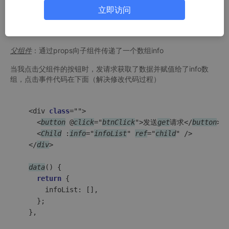
后更改数组info,此时通过this.$refs.childName来操作子组件的数
立即访问
组info的值并非最新的值
代码详情
：
父组件
：通过props向子组件传递了一个数组info
当我点击父组件的按钮时，发请求获取了数据并赋值给了info数
组，点击事件代码在下面（解决修改代码过程）
  <div 
class
="">

    <
button
 @
click
="
btnClick
">发送
get
请求</
button
>

    <
Child
 :
info
="
infoList
" 
ref
="
child
" />

  </
div
>

data
() {

return
 {

      infoList: [],

    };
