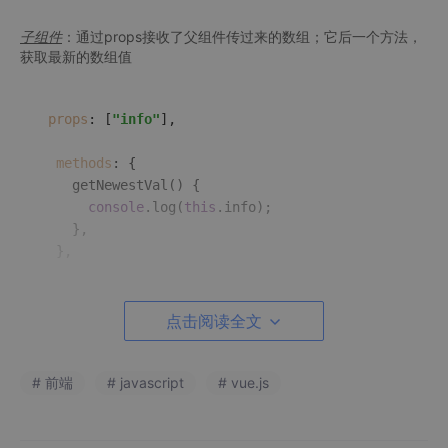
子组件
：通过props接收了父组件传过来的数组；它后一个方法，
获取最新的数组值
props
: [
"info"
],

methods
: {

getNewestVal
(
) {

console
.
log
(
this
.
info
);

    },

点击阅读全文
解决修改代码过程
写法1
：这是我一开始的写法，点击按钮后，打印出来的是初始值
[]
# 前端
# javascript
# vue.js
然后我想到了同步异步的问题