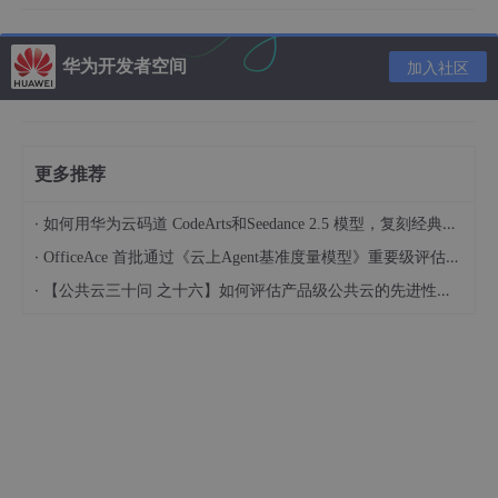
<
view
class
=
"item"
v-for
=
"(item,ind
<
image
src
=
"../../static/01.png
华为开发者空间
{{
item
}}
加入社区
</
view
>
</
view
>
</
view
>
</
view
>
更多推荐
</
template
>
·
如何用华为云码道 CodeArts和Seedance 2.5 模型，复刻经典画作名场面
<
script
>
·
OfficeAce 首批通过《云上Agent基准度量模型》重要级评估，定义智能体可信新标杆
export
default
 {    

data
(
){

·
【公共云三十问 之十六】如何评估产品级公共云的先进性水平？
return
{

listAll
: [],  
//所有数据
showList
: [],  
//
itemHeight
: 
105
, 
//每条数据所占高度
showNum
: 
10
,  
//每次加载到可视区域的数量
top
: 
0
, 
//偏移量
scrollTop
: 
0
,  
//卷起的高度
startIndex
: 
0
,  
//可视区域第一条数据