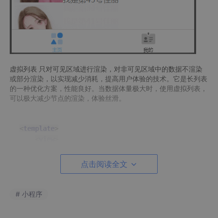
虚拟列表 只对可见区域进行渲染，对非可见区域中的数据不渲染
或部分渲染，以实现减少消耗，提高用户体验的技术。它是长列表
的一种优化方案，性能良好。当数据体量极大时，使用虚拟列表，
可以极大减少节点的渲染，体验丝滑。
<
template
>
<
view
>
<!--height值为所有数据总高-->
<
view
:style
=
"{height: itemHeight*(listAll.
点击阅读全文
<!--可视区域里所有数据的渲染区域-->
<
view
:style
=
"{position: 'absolute', to
# 小程序
<!--单条数据渲染区域-->