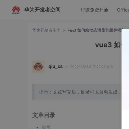
华为开发者空间
码道免费开通
Offic
华为开发者空间
vue3 如何给动态渲染的组件添加re
vue3 如
qiu_cs
·
2022-06-30 17:22:02 发布
提示：文章写完后，目录可以自动生成，如
文章目录
前言