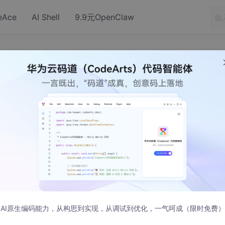
eAce
AI Shell
9.9元OpenClaw
f
何给动态渲染的组件添加ref
何生成可参考右边的帮助文档
AI原生编码能力，从构思到实现，从调试到优化，一气呵成（限时免费）