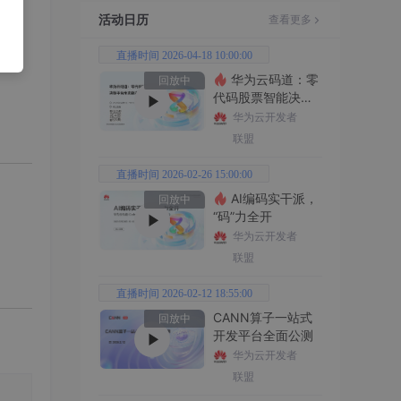
活动日历
查看更多
直播时间 2026-04-18 10:00:00
华为云码道：零
回放中
代码股票智能决策
平台全功能实战
华为云开发者
联盟
直播时间 2026-02-26 15:00:00
AI编码实干派，
回放中
“码”力全开
华为云开发者
联盟
直播时间 2026-02-12 18:55:00
CANN算子一站式
回放中
开发平台全面公测
华为云开发者
联盟