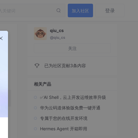
登录
加入社区
qiu_cs
@qiu_cs
关注
已为社区贡献3条内容
相关产品
✅AI Shell，云上开发运维效率升级
华为云码道体验版免费一键开通
专属于您的在线开发环境
Hermes Agent 开箱即用