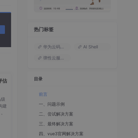
热门标签
华为云码道（Codearts）
AI Shell
弹性云服务器
目录
评估
前言
品级
一、问题示例
构建
？。
二、尝试解决方案
三、最终解决方案
四、vue3官网解决方案