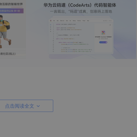
点击阅读全文