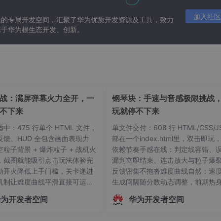
加入社区
造的专属开发空间，汇聚了华为优质开发资源及工具，致力
基于华为根生态开发、创新。
战：满屏弹幕火力全开，一
钢琴块：手速与音感极限挑战
不下来
玩就停不下来
中：475 行单个 HTML 文件，
单文件交付：608 行 HTML/CSS/J
反馈、HUD 全包含画面表现力
部在一个index.html里，双击即玩
粒子背景 + 爆炸粒子 + 战机火
依赖节奏手感在线：判定线容错、误
，截图就能吸引点击玩法体验完
漏判立即结束、连击放大与粒子爆
动开火降低上手门槛，关卡递进
反馈密集不拖沓难度曲线自然：速
机制让难度曲线平滑直接可运
生成间隔随分数动态调整，前期热
index.html即玩，无任何构建
后期上头多端适配：鼠标、触屏、
华为开发者空间
华为开发者空间
贴需求到能玩的飞机大战，码道
三种操作方式全覆盖，localStorage
30 秒交付了一个 475 行、零依赖
久化最高分从一句自然语言到可玩