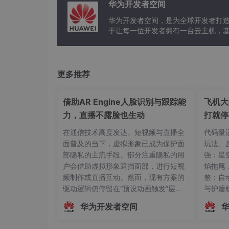
华为开发者空间
华为开发者空间，是为全球开发者打
于让每一位开发者拥有一台云主机，
更多推荐
借助AR Engine人脸识别与跟踪能
飞机大
力，直播不露脸也生动
打就停
在通信技术高度发达、短视频与直播全
代码量适
面普及的当下，虚拟形象已成为保护面
玩法、
部隐私的主流手段。部分注重隐私的用
强：星空
户会借助虚拟形象遮挡面部，进行短视
焰拖尾
频制作或直播互动。然而，现有方案的
整：自
驱动逻辑仍停留在“预设动画触发”层
与护盾
面，主播的真实动作、姿态变化及情绪
行：双击
华为开发者空间
起伏无法被实时解析与映射。这种遮挡
依赖从
方式虽保护了隐私，却牺牲了沉浸感与
5 分 