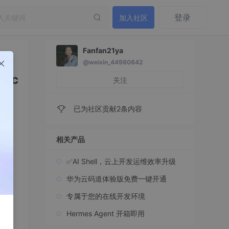
登录
加入社区
Fanfan21ya
@weixin_44980842
pac
关注
已为社区贡献2条内容
相关产品
✅AI Shell，云上开发运维效率升级
华为云码道体验版免费一键开通
专属于您的在线开发环境
Hermes Agent 开箱即用