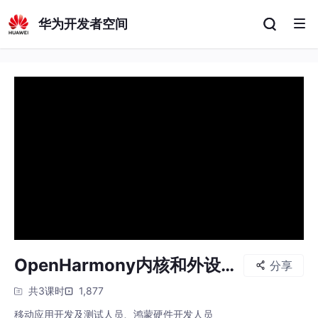
华为开发者空间
OpenHarmony内核和外设开
分享
发基础介绍
共3课时
1,877
移动应用开发及测试人员、鸿蒙硬件开发人员