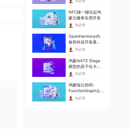
胡必腾
NFC碰一碰拉起鸿
蒙元服务应用开发
胡必腾
OpenHarmony内
核和外设开发基础
介绍
胡必腾
鸿蒙ArkTS Stage
模型的原子化卡片
开发
胡必腾
鸿蒙端云协同-
FunctionGraph云
函数应用
胡必腾