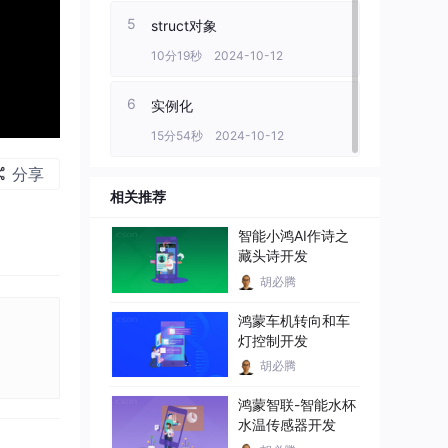
5
struct对象
10分19秒 2024-10-12
6
实例化
15分54秒 2024-10-12
分享
相关推荐
智能小鸿AI作诗之
藏头诗开发
胡必腾
鸿蒙车机转向和车
灯控制开发
胡必腾
鸿蒙智联-智能水杯
水温传感器开发