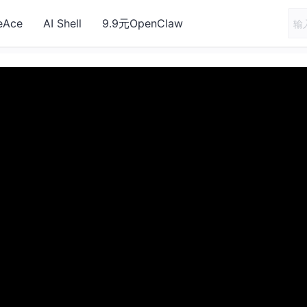
eAce
AI Shell
9.9元OpenClaw