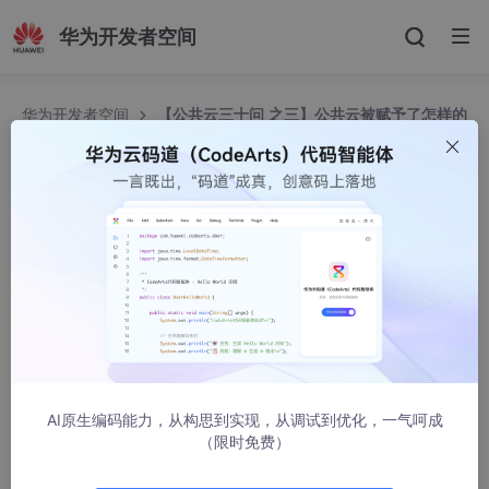
华为开发者空间
华为开发者空间
【公共云三十问 之三】公共云被赋予了怎样的
战略定位？
【公共云三十问 之三】公共云被赋予了怎样的战略
定位？
华为云开发者联盟
704人浏览 · 2026-07-08 17:10:28
AI原生编码能力，从构思到实现，从调试到优化，一气呵成
（限时免费）