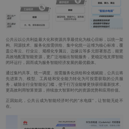
公共云以公共利益最大化和资源共享最优化为核心目标，以统一架
构、同源技术、服务化按需供给、集中化统一运维为核心标准，覆
盖公有云、行业云、规模化专属云、边缘云等多元部署形态，能更
高效地配置智能资源，更广泛地输出智能服务，更稳定地支撑智能
闭环运行，因而成为服务智能经济发展的最优载体。
通过集约共享、统一调度、按需服务化供给和全栈赋能，公共云将
先进算力、模型、工具链和安全能力转化为可按需获取的公共服
务，破除全行业智能化门槛，使千行万业能够更快获得最新技术、
更高效利用智算资源，持续放大智算时代的资源优势和应用价值。
正因如此，公共云成为智能经济时代的“水电煤”，让智能无处不
在。