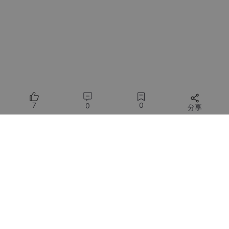
7
0
0
分享
所有评论(0)
您需要
登录
才能发言