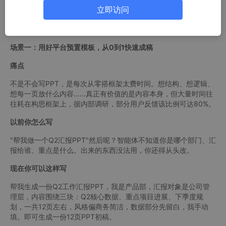
字。如果你也经历过，这篇文章就是写给你的。
立即访问
我们的
智能体
新版本，专门为PPT这个老大难问题，带来了三个全
新场景解决方案。
场景一：用好平台预置模板，从0到1快速成稿
痛点
不是不会写PPT，是每次从零搭框架太费时间。想结构、想逻辑、
想每一页放什么内容……真正有价值的是内容本身，但大量时间往
往耗在构思框架上，据内部调研，部分用户反馈该比例可达80%。
以前你怎么写
"帮我做一个Q2汇报PPT"然后呢？智能体不知道你是哪个部门、汇
报给谁、重点是什么。出来的东西没法用，你还得从头改。
现在你可以这样写
帮我生成一份Q2工作汇报PPT，我是产品部，汇报对象是公司管
理层，内容围绕三块：Q2核心数据、重点项目进展、下季度规
划，一共12页左右，风格偏商务简洁，数据部分先留白，我手动
填。即可生成一份12页PPT初稿。