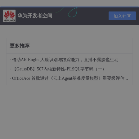
痛点
很多公司有固定的PPT模板和字体配色要求。用通用模板生成的内
华为开发者空间
加入社区
容虽然快，但不符合公司规范，你还得手动一页页调整颜色、字
体，改完比重新做还累。
以前你怎么做
更多推荐
先找到公司模板文件，打开，复制粘贴内容，再一个个调整文本框
的字体、字号、颜色……光是格式统一就能耗掉一个下午。
·
借助AR Engine人脸识别与跟踪能力，直播不露脸也生动
现在你可以这样做
·
【GaussDB】507内核新特性-PLSQL字节码（一）
这是我公司的标准PPT模板（上传文件），请按照这个模板的风
·
OfficeAce 首批通过《云上Agent基准度量模型》重要级评估，定义智能体可信新标杆
格，把刚才那份Q2汇报内容重新生成一遍，保持模板中的配色方
案、字体和版式。
智能体会自动读取模板中的配色、字体和占位符样式，把内
容"装"进公司标准模板里。生成出来的每一页都符合公司规范，标
题字体统一了，连页码格式都不用你操心。模板导入一次，后续所
有PPT都可以沿用同一套风格，从此告别手动调格式。