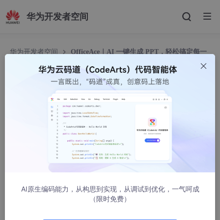
华为开发者空间
华为开发者空间
OfficeAce｜AI 一键生成 PPT，轻松搞定每一
场 PPT 汇报
OfficeAce｜AI 一键生成 PPT，轻松搞定每一场 P
PT 汇报
华为云开发者联盟
769人浏览 · 2026-07-07 15:52:17
周五下午4点，领导说"下周一汇报，PPT你来做"
你有没有经历过
这样的瞬间——周五下午，收拾东西准备下班，领导发来一条消
息："Q2汇报，PPT你来做，周一早上要。"
AI原生编码能力，从构思到实现，从调试到优化，一气呵成
你看了眼时间：周五16:47。打开电脑，新建PPT，盯着空白页面
（限时免费）
发呆。12页，每页要写什么？框架怎么搭？数据放哪？配图哪找？
等你想清楚这些，已经过去了两个小时，屏幕上依然只有标题几个