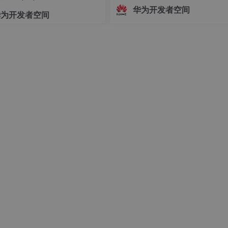
志着中国Agent产业正式迈入"有标
华为开发者空间
华为开发者空间
依、有尺可量"的新阶段。OfficeAc
批通过重要级评估，既是对自身Age
技术实力的验证，更是对行业的一
诺——让每一个运
R 中关于个人身份识别信息的规定。
中的私密信息而言也非常重要。GaussDB 提供了动态数据屏
的功能，可根据用户权限隐藏部分或全部真实数据。
策略，例如仅显示手机号前三位后四位中间部分星号替换。
，同时保持界面一致性和用户体验流畅性。
规避隐私风险的应用案例，比如开发测试阶段使用的脱敏副本。