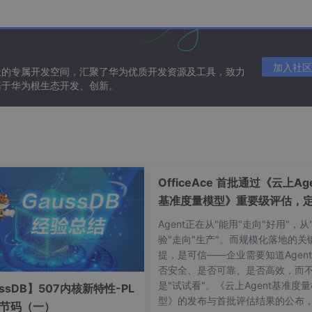
密功能。
如银行交易记录、医疗健康档案等领域。
加入社区
造的专属开发空间，汇聚了华为优质开发资源及工具，致力
基于华为根生态开发、创新。
份证号、银行卡号等）时，可以采用字段级加密对其进行单独保
了非必要资源消耗。
OfficeAce 首批通过《云上Age
基准度量模型》重要级评估，
智能体可信新标杆
Agent正在从"能用"走向"好用"，从
列值进行转换；
验"走向"生产"。而规模化落地的关
提，是可信——企业需要知道Agen
始值。
否安全、是否可靠、是否高效，而
是"试试看"。《云上Agent基准度
ssDB】507内核新特性-PL
型》的发布与首批评估结果的公布
字节码（一）
Encryption Standard）、DES 等。