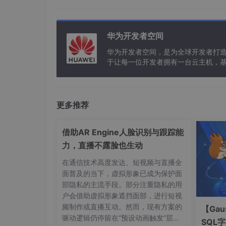
易于部署
：无需复杂的迁移工作即可开启加
使用场景
华为开发者空间
推荐应用于对离线数据有强保密要求的企业，例
华为开发者空间，是为全球开发者打
于让每一位开发者拥有一台云主机，
3.
字段级加密
概述
更多推荐
当某些特殊列包含高度敏感的信息（例如个人身
相比全盘加密的方式，这种方法更加灵活且减少
借助AR Engine人脸识别与跟踪能
实现步骤
力，直播不露脸也生动
用户指定需要加密的列；
在通信技术高度发达、短视频与直播全
GaussDB 内部调用相应的加密算法对该
面普及的当下，虚拟形象已成为保护面
部隐私的主流手段。部分注重隐私的用
查询时同样会自动执行解密操作以恢复原
户会借助虚拟形象遮挡面部，进行短视
频制作或直播互动。然而，现有方案的
【Gau
加密算法选项
驱动逻辑仍停留在“预设动画触发”层
SQL
目前支持常见的对称加密算法，如 AES（Advanced 