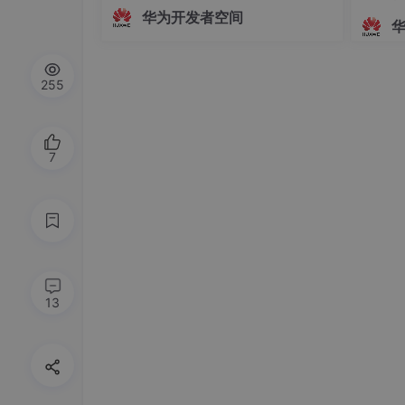
面，主播的真实动作、姿态变化及情绪
华为开发者空间
起伏无法被实时解析与映射。这种遮挡
应用价值
方式虽保护了隐私，却牺牲了沉浸感与
这种细粒度的加密策略非常适合以下情况：
互动性，使主播的真实感大打折扣。为
255
解决这一问题，HarmonyOS SDK（AR
部分字段具有极高的敏感性但数量有限；
Engine
需要满足严格的监管合规需求，比如 GDP
7
4.
动态数据屏蔽
虽然不是传统意义上的加密，但对于保护实时交互
（Dynamic Data Masking, DDM）
规则定义
：管理员可根据实际需求设置屏蔽
13
灵活适配
：支持自定义表达式生成替代文本
这种方式特别适合那些既希望利用现有数据又需