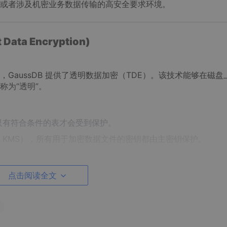
或者涉及机密业务数据传输的高安全要求环境。
Data Encryption)
GaussDB 提供了透明数据加密（TDE）。该技术能够在磁盘
称为“透明”。
，只有符合条件的表才会受到保护。
 KMS），所有用于加密数据文件的密钥都由主密钥保护。
成解密流程，开发者无须修改代码逻辑。
点击阅读全文
的多种数据形式。
影响性能的前提下提供高水平的安全保护。