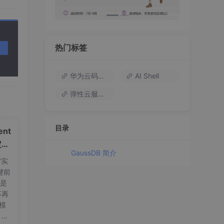
热门标签
华为云码道（Codearts）
AI Shell
弹性云服务器
护。
目录
nt
定义
GaussDB 简介
"实
键前
t是
不再
量模
，标