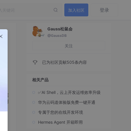
登录
加入社区
Gauss松鼠会
@GaussDB
关注
已为社区贡献505条内容
相关产品
格，
✅AI Shell，云上开发运维效率升级
在数据
其应用
华为云码道体验版免费一键开通
专属于您的在线开发环境
Hermes Agent 开箱即用