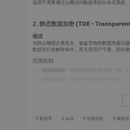
适用于需要通过公网访问数据库的分布式系统，
2.
静态数据加密 (TDE - Transparent 
概述
为防止物理介质丢失、被盗导致的数据泄露问题，
数据进行加解密操作，而无需用户干预，因此被
实现机制
表级别加密
：可以针对特定表启用 TDE
主密钥管理
：依赖于外部密钥管理系统（如
自动解密
：查询时，GaussDB 自动完
优势
全面防护
：覆盖了包括表空间、备份在内
# 数据库
# java
# 性能优化
# 服务器
高效实施
：由于采用了硬件加速技术，在不