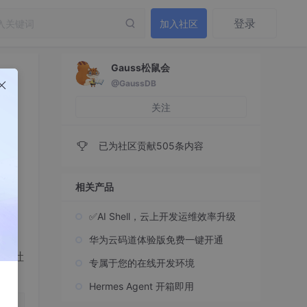
登录
加入社区
Gauss松鼠会
@GaussDB
关注
已为社区贡献505条内容
相关产品
✅AI Shell，云上开发运维效率升级
华为云码道体验版免费一键开通
、吞吐
专属于您的在线开发环境
Hermes Agent 开箱即用