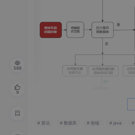
588
9
不优的S
QL
语句
主要优化的场景一般有两类：单
要基于单条SQL优化已经完成的前提下进行的
# 算法
# 数据库
# 前端
# java
3 调优思路