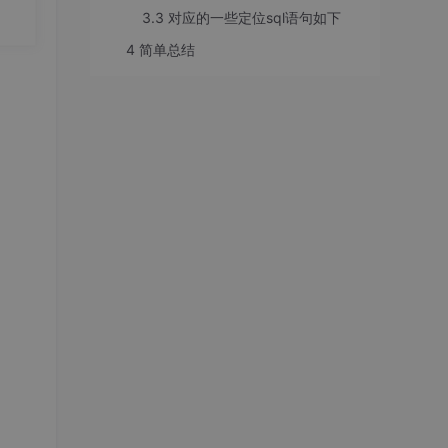
3.3 对应的一些定位sql语句如下
小的
4 简单总结
减小网
完整数
映射
升表的
具体
要
，需
布列，
，然