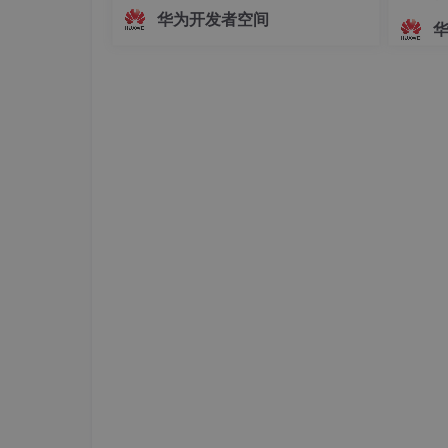
布方式的选择原则：
面，主播的真实动作、姿态变化及情绪
华为开发者空间
起伏无法被实时解析与映射。这种遮挡
复制表（Replication）方式将表中
方式虽保护了隐私，却牺牲了沉浸感与
表。这种存储方式的优点是每个DN上都有该
互动性，使主播的真实感大打折扣。为
络开销，同时减少了plan segment(每个
解决这一问题，HarmonyOS SDK（AR
据，造成数据的冗余。一般情况下只有较小的维度
Engine
哈希（Hash）表将表中某一个或几个字段进
关系获得该元组的目标存储位置。对于Has
读/写速度。一般情况下大表定义为Hash表
范围（Range）和列表（List）分布
值的对应目标DN，这两种分布方式便于用
求。
例：a.c1
=b.c1 and
a.c2
=c.c2，如果abc三
要判断a表和c表哪张表更小，将较小的那张表建
b以c1为分布列，c建成broadcast表。
3）
创建合适的索引
对于最终结果集较小（1/10/100）的SQL：