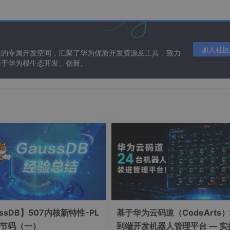
L+复杂SQL）：
加入社区
造的专属开发空间，汇聚了华为优质开发资源及工具，致力
基于华为根生态开发、创新。
ere条件过滤性较好重复值较少的列作为分布列，让数据分布均匀
结果集较小的点查
SQL使用上索引；
可
打开SMP并行和开启向量化引擎
来提升性能；
单表点查SQL一般explain analyze耗时在
0.5ms左右
，expl
是下推至单dn后走索引查询。
中出现
streaming关键字
，则很有可能表的
分布
列选择
不正确，
节点数据均匀分布。
ssDB】507内核新特性-PL
基于华为云码道（CodeArts
列不能完全避免stream的情况下，可以考虑将某些表建成复制
字节码（一）
到端开发机器人管理平台 — 实