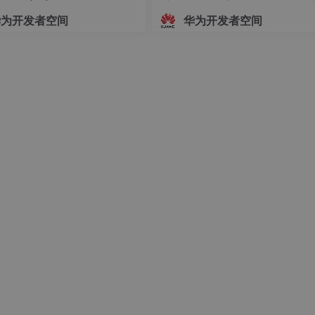
指导文档
华为开发者空间
华为开发者空间
的全量数据在集群的每一个DN实例上保留一份。主要适用于记录集较
表的全量数据，在join操作中可以避免数据重分布操作，从而
plan segment都会起对应的线程)；缺点是每个DN都保留了表的
表才会定义为Replication表。
行hash运算后，生成对应的hash值，根据DN实例与哈希值的
h分布表，在读/写数据时可以利用各个节点的I/O资源，大大提
。
是由用户自定义的分布策略，根据分布列的取值落入满足一定范围或者
户灵活地进行数据管理，但对用户本身的数据抽象能力有一定的
表都是分布表，则必然出现stream情况，此时为了避免streaming
成复制表，比如c表较小，则此时的分布列选择为a以c1列为分
此类SQL一般是有某张表有where条件等值过滤，过滤后
结果集很小