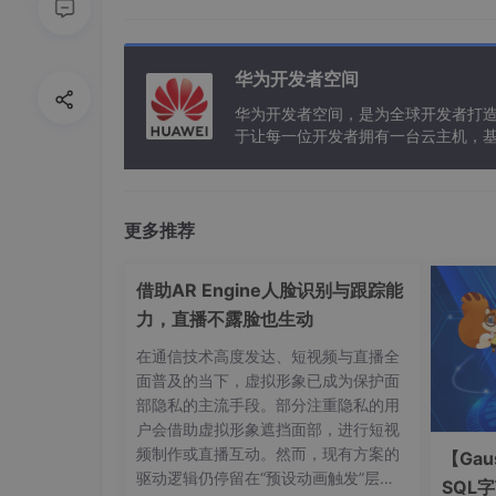
3.1 单条SQL的性能优化（简单SQ
华为开发者空间
华为开发者空间，是为全球开发者打
3.1.1 对于单表查询的SQL
于让每一位开发者拥有一台云主机，
1）
选择正确的分布列
，对于点查SQL选wh
2）在过滤性较好的列上
创建索引
，确保点查
更多推荐
3）对于group by类大数据量的分组统计，
借助AR Engine人脸识别与跟踪能
同时，需要合理判断SQL
执行耗时
是否正常，如
看计划有
bypass关键字
，此类SQL最优的计划
力，直播不露脸也生动
在通信技术高度发达、短视频与直播全
3.1.2 对于多表关联的SQL
面普及的当下，虚拟形象已成为保护面
部隐私的主流手段。部分注重隐私的用
1）
选择合适的分布列
，如果一个SQL的计划
户会借助虚拟形象遮挡面部，进行短视
进行
分布列调整
，分布列的选择原则是DN的各
频制作或直播互动。然而，现有方案的
【Gau
2）
选择合适的分布方式，
在分布表表的分布
驱动逻辑仍停留在“预设动画触发”层
SQL