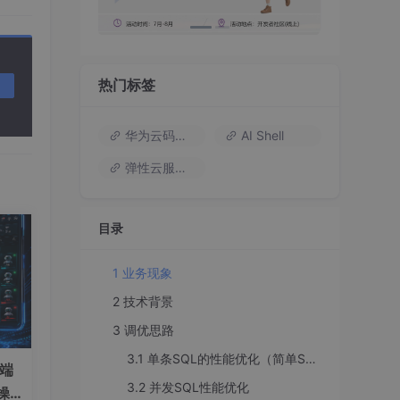
热门标签
；
华为云码道（Codearts）
AI Shell
弹性云服务器
目录
ain查
1 业务现象
2 技术背景
需要
3 调优思路
3.1 单条SQL的性能优化（简单SQL+复杂SQL）：
）端
表，分
3.2 并发SQL性能优化
操