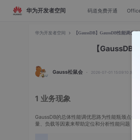
华为开发者空间
码道免费开通
Offic
华为开发者空间
【GaussDB】GaussDB性能调优
【GaussDB
Gauss松鼠会
·
2026-07-01 15:09:10 发布
1 业务现象
GaussDB的总体性能调优思路为性能瓶颈点
量、负载等因素来帮助定位和分析性能问题，使