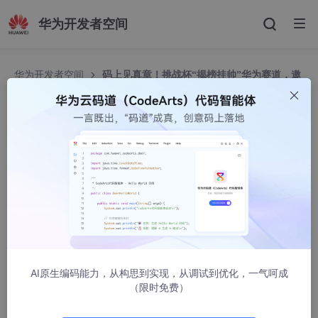
华为开发者空间
华为开发者空间
码上见真章！挑战杯“揭榜挂帅”华为赛道，邀
你来战！
码上见真章！挑战杯“揭榜挂帅”华为赛道，邀你来
战！
华为云开发者联盟
584人浏览 · 2026-06-11 11:01:07
国赛“挑战杯”
2026年度中国青年科技创新“揭榜挂帅”擂台赛·华为
赛道火热来袭！
邀你用华为云码道（CodeArts）代码
智能体
解决
复杂软件工程问题。本次大赛鼓励参赛者充分发挥创意，围绕广泛
领域展开创新应用与解决方案的开发，涵盖但不限于智慧医疗、具
AI原生编码能力，从构思到实现，从调试到优化，一气呵成
身智能、智能制造、科学智能等前沿方向。获奖者有机会进华为人
（限时免费）
才储备池，优先获得实习及就业的推荐机会。诚邀各大高校精英云
端竞技，打擂揭榜