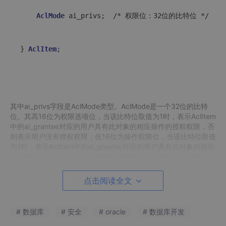
AclMode
 ai_privs;  /* 权限位：32位的比特位 */

} 
AclItem
;

其中ai_privs字段是AclMode类型。AclMode是一个32位的比特
位。其高16位为权限选项位，当该比特位取值为1时，表示AclItem
中的ai_grantee对应的用户具有此对象的相应操作的授权权限，否
则表示用户没有授权权限；低16位为操作权限位，当该比特位取值
为1时，表示AclItem中的ai_grantee对应的用户具有此对象的相应
操作权限，否则表示用户没有相应的权限。在AclMode的结构位图
1中，Grant Option记录各权限位的权限授予或被转授情况。低16
位记录各权限的授予情况，当授权语句使用ALL时，则表示对象的
点击阅读全文
所有权限。
# 数据库
# 安全
# oracle
# 数据库开发