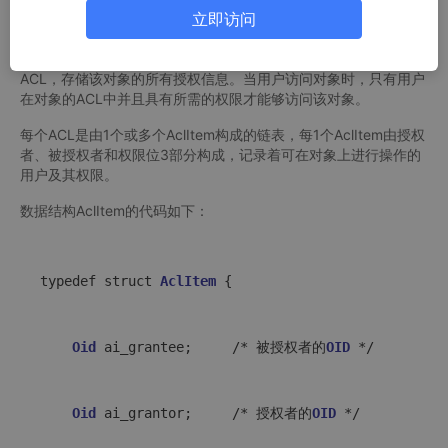
立即访问
1. 访问控制列表
访问控制列表是实现数据库对象权限管理的基础，每个对象都具有
ACL，存储该对象的所有授权信息。当用户访问对象时，只有用户
在对象的ACL中并且具有所需的权限才能够访问该对象。
每个ACL是由1个或多个AclItem构成的链表，每1个AclItem由授权
者、被授权者和权限位3部分构成，记录着可在对象上进行操作的
用户及其权限。
数据结构AclItem的代码如下：
typedef struct 
AclItem
 {

Oid
 ai_grantee;     /* 被授权者的
OID
 */

Oid
 ai_grantor;     /* 授权者的
OID
 */
