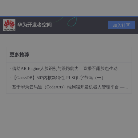
图1 openGauss AclMode结构图
华为开发者空间
openGauss将执行DML类操作和DDL类操作的权限分别记在两个A
加入社区
clMode结构中，并以第15位的值来区分2者，从而实现对于每一个
数据库对象，相同的授权者和被授权者对应两个不同的AclMode，
分别表示记录DML类操作权限和DDL类操作权限。实现方式如图2
和图3所示。
更多推荐
·
借助AR Engine人脸识别与跟踪能力，直播不露脸也生动
·
【GaussDB】507内核新特性-PLSQL字节码（一）
图2 openGauss记录DML类操作权限的AclMode结构
·
基于华为云码道（CodeArts）端到端开发机器人管理平台 — 实操指导文档
图3 openGauss记录DDL类操作权限的AclMode结构
每个权限参数代表的权限如表1所示。