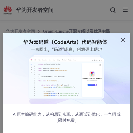
华为开发者空间
华为开发者空间
Graph-Enigne开源介绍以及优秀实践
AI原生编码能力，从构思到实现，从调试到优化，一气呵成
（限时免费）
Graph-Enigne开源介绍以及优秀实践