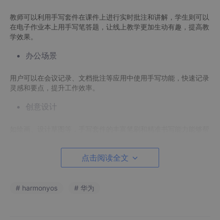
教师可以利用手写套件在课件上进行实时批注和讲解，学生则可以
在电子作业本上用手写笔答题，让线上教学更加生动有趣，提高教
学效果。
办公场景
用户可以在会议记录、文档批注等应用中使用手写功能，快速记录
灵感和要点，提升工作效率。
创意设计
如绘画、设计草图等，手写套件的丰富笔刷和精准书写能力能够帮
助设计师更好地表达创意，激发无限创作灵感。
接入手写套件后，可以在应用中创建手写功能界面。界面包括画布
点击阅读全文
和工具栏两部分，画布部分支持手写笔和手指的书写效果绘制，工
具栏部分提供多种笔刷和编辑工具，并支持对手写功能进行设置。
接入手写套件后将自动开启一笔成形和报点预测功能，无需再单独
# harmonyos
# 华为
接入。