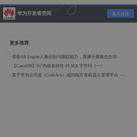
华为开发者空间
加入社区
更多推荐
·
借助AR Engine人脸识别与跟踪能力，直播不露脸也生动
·
【GaussDB】507内核新特性-PLSQL字节码（一）
·
基于华为云码道（CodeArts）端到端开发机器人管理平台 — 实操指导文档
三方应用直接集成手写套件组件，提供如下功能。
画布
笔迹绘制、笔迹保存、画布缩放、一笔成形功能。