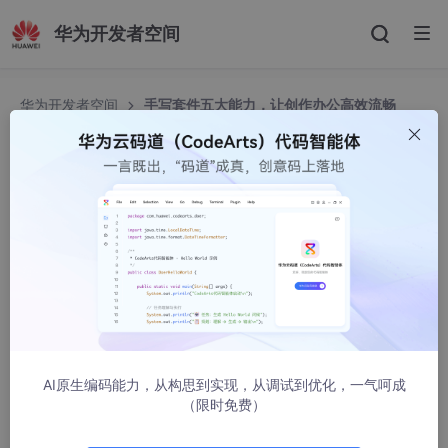
华为开发者空间
华为开发者空间
手写套件五大能力，让创作办公高效流畅
手写套件五大能力，让创作办公高效流畅
华为移动服务
1037人浏览 · 2025-11-24 17:12:51
在数字创作与移动办公场景中，手写功能是提升效率与体验的关
键。然而，传统手写工具存在诸多痛点：对于用户来说，频繁切换
笔刷、调整颜色、保存笔迹等操作繁琐且容易打断创作思路；而对
于开发者而言，自研手写功能需要处理复杂的笔迹渲染、多设备适
配以及功能集成等问题，开发成本高且周期长。
AI原生编码能力，从构思到实现，从调试到优化，一气呵成
HarmonyOS SDK
手写笔服务
（Pen Kit）推出了
手写套件
功能，
（限时免费）
提供笔刷效果、笔迹编辑、报点预测、一笔成形、全局取色和手写
交互的功能，为用户带来流畅且高效的书写体验，同时为开发者提