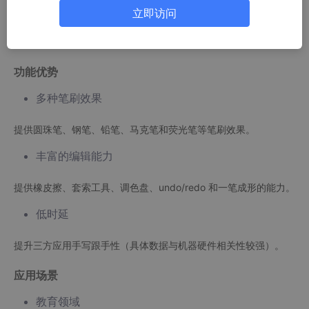
供了一站式的解决方案，大大降低了开发难度和成本。
立即访问
目前Pen Kit提供了五种能力：手写套件、报点预测、一笔成形、
全局取色和手写交互。
功能优势
多种笔刷效果
提供圆珠笔、钢笔、铅笔、马克笔和荧光笔等笔刷效果。
丰富的编辑能力
提供橡皮擦、套索工具、调色盘、undo/redo 和一笔成形的能力。
低时延
提升三方应用手写跟手性（具体数据与机器硬件相关性较强）。
应用场景
教育领域