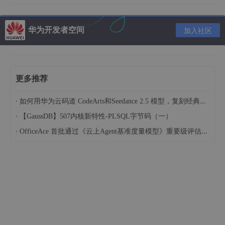
华为开发者空间
加入社区
当sqlcode大于等于0时，使用unpack_sql_state进行转换；否则
用plpgsql_code_int2cstring进行转换。后面这个其实是自定义异
常代码，这个先不管，继续看前面的unpack_sql_state
更多推荐
const
char
* 
unpack_sql_state
(
int
 sql_state)
·
如何用华为云码道 CodeArts和Seedance 2.5 模型，复刻经典画作名场面
{

·
【GaussDB】507内核新特性-PLSQL字节码（一）
char
* buf = t_thrd.buf_cxt.unpack_sql_state_buf
int
 i;

·
OfficeAce 首批通过《云上Agent基准度量模型》重要级评估，定义智能体可信新标杆
for
 (i = 
0
; i < 
5
; i++) {

        buf[i] = 
PGUNSIXBIT
(sql_state);

        sql_state >>= 
6
;

    }

    buf[i] = 
'\0'
;

return
 buf;
