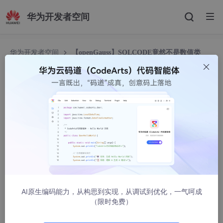
华为开发者空间
华为开发者空间
【openGauss】SQLCODE竟然不是数值类
型？
【openGauss】SQLCODE竟然不是数值类型？
Gauss松鼠会
966人浏览 · 2025-11-24 15:34:18
前言
在openGauss中，有一条这样的规则
兼容O模式下，SQLCODE等于SQLSTATE
AI原生编码能力，从构思到实现，从调试到优化，一气呵成
（限时免费）
原生PG中，SQLCODE是整型数值，SQLSTATE是5字符的字符