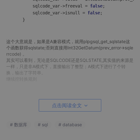
sqlcode_var
->
freeval = 
false
;

sqlcode_var
->
isnull = 
false
;

这个大意就是，如果是A兼容模式，就用plpgsql_get_sqlstate这
个函数获得sqlstate;否则直接用Int32GetDatum(prev_error->sqle
rrcode) 。
其实可以看到，无论是SQLCODE还是SQLSTATE,其实值的来源是
一样，只是非A模式下，直接输出了整型；A模式下进行了个转
换，输出了字符串。
继续挖转换规则
const
char
 *plpgsql_get_sqlstate(
int
 sqlcode)

点击阅读全文
{

if
 (sqlcode >= 
0
) {

return
unpack_sql_state
(sqlcode)
;

# 数据库
# sql
# database
    } 
else
 {

return
plpgsql_code_int2cstring
(sqlcode)
;

    }
