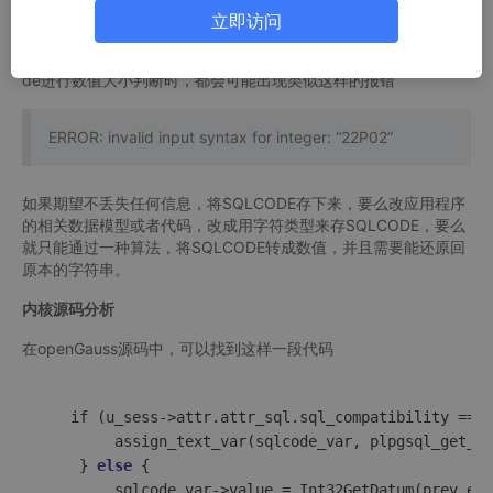
串；ORACLE中的SQLCODE也是数值类型。
立即访问
于是之前基于ORACLE或者基于PG的应用程序，在迁移到openGa
uss/MogDB后，如果使用数值型变量接收sqlcode，或者对sqlco
de进行数值大小判断时，都会可能出现类似这样的报错
ERROR: invalid input syntax for integer: “22P02”
如果期望不丢失任何信息，将SQLCODE存下来，要么改应用程序
的相关数据模型或者代码，改成用字符类型来存SQLCODE，要么
就只能通过一种算法，将SQLCODE转成数值，并且需要能还原回
原本的字符串。
内核源码分析
在openGauss源码中，可以找到这样一段代码
if
 (u_sess->
attr.attr_sql.sql_compatibility == A
assign_text_var
(sqlcode_var, plpgsql_get_sq
    } 
else
 {

sqlcode_var
->
value
 = Int32GetDatum(prev_err