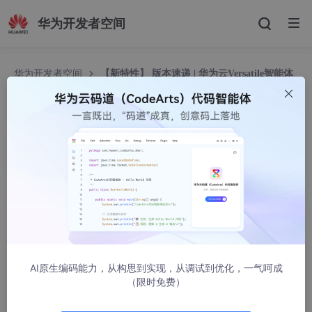
华为开发者空间
华为开发者空间
【新特性】 版本速递 | 华为云Versatile智能体
平台 新增特性介绍（2025年10月发布）
【新特性】 版本速递 | 华为云Versatile智能体平台
新增特性介绍（2025年10月发布）
华为云开发者联盟
1376人浏览 · 2025-10-31 11:12:58
本文分享自华为云社区《
【新特性】 版本速递 | 华为云Versatile智
能体平台 新增特性介绍（2025年10月发布）
》，作者：Versatile
运营小助手。
AI原生编码能力，从构思到实现，从调试到优化，一气呵成
（限时免费）