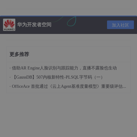
· MCP广场 新增80+官方预置MCP工具，总数累计达100
业务价值：丰富MCP资产的类型与数量，开箱即用，降低开发门
华为开发者空间
加入社区
槛，为用户带来更流畅的开发体验。
更多推荐
·
借助AR Engine人脸识别与跟踪能力，直播不露脸也生动
·
【GaussDB】507内核新特性-PLSQL字节码（一）
·
OfficeAce 首批通过《云上Agent基准度量模型》重要级评估，定义智能体可信新标杆