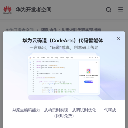
华为开发者空间
华为开发者空间
团队协作：从需求到代码实现指南
团队协作：从需求到代码实现指南
华为云开发者联盟
1306人浏览 · 2025-09-04 11:13:25
1 概述
1.1 背景介绍
DevOps 是一种结合开发（Development）和运维（Operation
AI原生编码能力，从构思到实现，从调试到优化，一气呵成
s）的软件开发和运维实践，旨在通过自动化、协作和持续改进，
（限时免费）
缩短开发周期，提高交付效率和质量。
软件开发生产线（CodeArts）
是华为云提供的一站式 DevOps 平