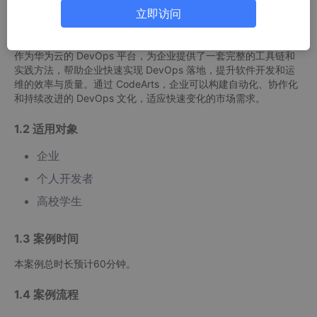
立即访问
台，即开即用，随时随地在云端交付软件全生命周期，覆盖需求下
发、代码提交、代码检查、代码编译、验证、部署、发布，打通软
件交付的完整路径，提供软件研发流程的端到端支持。CodeArts
作为华为云的 DevOps 平台，为企业提供了一套完整的工具链和
实践方法，帮助企业快速实现 DevOps 落地，提升软件开发和运
维的效率与质量。通过 CodeArts，企业可以构建自动化、协作化
和持续改进的 DevOps 文化，适应快速变化的市场需求。
1.2 适用对象
企业
个人开发者
高校学生
1.3 案例时间
本案例总时长预计60分钟。
1.4 案例流程