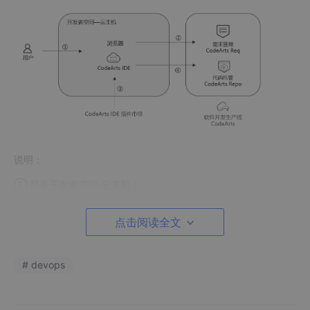
说明：
① 登录开发者空间-云主机；
② 打开浏览器访问CodeArts，购买CodeArts，在CodeArts项目
中，进行需求管理操作，创建代码仓库及分支；
点击阅读全文
③ CodeArts IDE安装CodeArts Check代码检查插件，代码开
发，代码检查；
④ 提交、推送代码，合并代码分支。
# devops
1.5 资源总览
本案例预计花费总计
0
元。