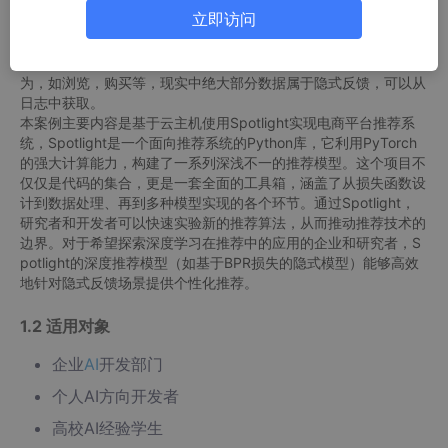
搜索和栏目导航组成三大主流的信息过滤方法。
立即访问
隐式反馈和显式反馈是推荐系统中常用的两种反馈信息类型。它们
在数据来源、处理方式和应用场景等方面有所不同。 显式反馈是
用户对物品的评分，如电影评分。隐式反馈是用户对物品的交互行
为，如浏览，购买等，现实中绝大部分数据属于隐式反馈，可以从
日志中获取。
本案例主要内容是基于云主机使用Spotlight实现电商平台推荐系
统，Spotlight是一个面向推荐系统的Python库，它利用PyTorch
的强大计算能力，构建了一系列深浅不一的推荐模型。这个项目不
仅仅是代码的集合，更是一套全面的工具箱，涵盖了从损失函数设
计到数据处理、再到多种模型实现的各个环节。通过Spotlight，
研究者和开发者可以快速实验新的推荐算法，从而推动推荐技术的
边界。对于希望探索深度学习在推荐中的应用的企业和研究者，S
potlight的深度推荐模型（如基于BPR损失的隐式模型）能够高效
地针对隐式反馈场景提供个性化推荐。
1.2 适用对象
企业
AI
开发部门
个人AI方向开发者
高校AI经验学生