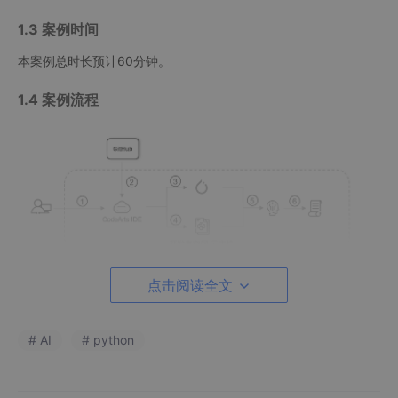
1.3 案例时间
本案例总时长预计60分钟。
1.4 案例流程
点击阅读全文
说明：
① 在CodeArts IDE中创建虚拟环境；
② 从Github加载代码；
# AI
# python
③ 安装Pytorch等依赖；
④ 编写代码；
⑤ 模型训练；
⑥ 模型测试。