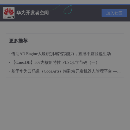
1.5 资源总览
华为开发者空间
加入社区
云资源
消耗/时
时长
开发者空间-云主机
免费
60分钟
更多推荐
CodeArts IDE for Python
免费
60分钟
·
借助AR Engine人脸识别与跟踪能力，直播不露脸也生动
·
合计：0元
【GaussDB】507内核新特性-PLSQL字节码（一）
·
基于华为云码道（CodeArts）端到端开发机器人管理平台 — 实操指导文档
基于Spotlight的电商推荐训练
👈👈👈体验完整版案例，
请点击这里。
推荐内容