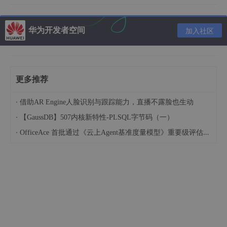
型，进行应用构建。
华为开发者空间
5. 资源总览
加入社区
本案例预计花费
0
元。
时长
单价
更多推荐
资源名称
规格
（分
（元）
钟）
·
借助AR Engine人脸识别与跟踪能力，直播不露脸也生动
华为开发者
·
【GaussDB】507内核新特性-PLSQL字节码（一）
鲲鹏通用计算增强型 kc2.xlarg
空间 - 云主
免费
30
e.2 | 4vCPUs8G | Ubuntu
·
OfficeAce 首批通过《云上Agent基准度量模型》重要级评估，定义智能体可信新标杆
机
最新案例动态，请查阅
《基于开发者空间搭建知识库构建
儿科医生应用》
，小伙伴快来华为开发者空间 - 云主机实
操吧！