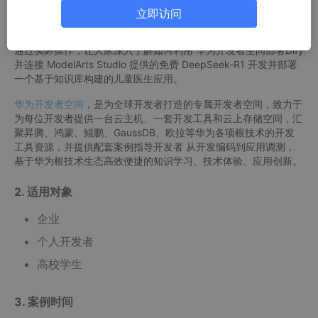
本案例选择基于开发者空间部署Dify+Maas提供的免费DeepSeek
立即访问
-R1模型构建知识库构建儿科医生应用。
通过实际操作，让大家深入了解如何利用 华为开发者空间部署Dify
并连接 ModelArts Studio 提供的免费 DeepSeek-R1 开发并部署
一个基于知识库构建的儿童医生应用。
华为开发者空间
，是为全球开发者打造的专属开发者空间，致力于
为每位开发者提供一台云主机、一套开发工具和云上存储空间，汇
聚昇腾、鸿蒙、鲲鹏、GaussDB、欧拉等华为各项根技术的开发
工具资源，并提供配套案例指导开发者 从开发编码到应用调测，
基于华为根技术生态高效便捷的知识学习、技术体验、应用创新。
2. 适用对象
企业
个人开发者
高校学生
3. 案例时间