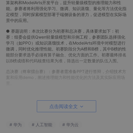
算架构和ModelArts开发平台，提升轻量级模型的推理能力和性
能。参赛者将利用强化学习、微调、知识蒸馏、量化等方法优化指
定模型，同时探索模型部署于端侧设备的潜力，促进模型在实际场
景中的应用。
● 赛题说明：本次比赛分为初赛和总决赛，具体要求如下：初
赛：组委会提供Qwen轻量级模型和示例工程，参赛团队选择强化
学习（如PPO）或知识蒸馏技术，在ModelArts环境中对模型进行
微调，同时优化推理性能。初赛阶段分为A榜和B榜，其中B榜的性
能部分要求选手必须有算子融合、优化方面的工作。初赛最终排名
以B榜成绩和代码核查结果为准，筛选出一定数量的队伍入围。
总决赛（终审擂台赛）：参赛者需准备PPT进行答辩，介绍技术方
案和应用demo，阐述推理能力和性能优化的方法及其实际应用场
景。
酌情加分项：使用华为开发者空间提供的相关资源和服务、端侧应
用鸿蒙适配、及其他华为开放能力调用。
点击阅读全文
* 具体的指导文档可点击下方链接的赛题详情获取哦！
https://developer.huaweicloud.com/competition/information/1
# 华为
# 人工智能
# 华为云
300000068/circumstance