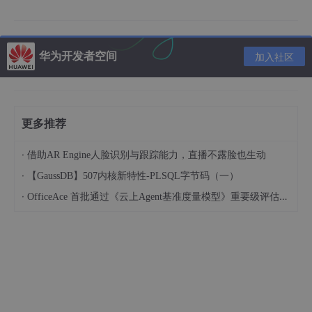
推荐内容
华为开发者空间
加入社区
技术能力
更多推荐
华为昇腾AI云服务技术能力解读：
·
借助AR Engine人脸识别与跟踪能力，直播不露脸也生动
自主可控，构建AI云底座：昇腾AI云服务重构了云基础设施，利用
·
【GaussDB】507内核新特性-PLSQL字节码（一）
多样化算力池、高性能缓存池和分级存储池等多层池化技术，减少
·
OfficeAce 首批通过《云上Agent基准度量模型》重要级评估，定义智能体可信新标杆
由上到下的计算代价，大大提升了资源利用率，充分释放了昇腾算
力规模。
全套工具链，让AI落地更简单：AI开发生产线ModelArts，提供了
包括昇腾工具链、SDK、
CLI
、IDE插件等端到端生产工具链，支持
数据管理、模型开发、训练、推理等全流程MLOps开发，提供了
统一资源调度能力，提升AI开发效率，降低AI开发门槛和成本。
开箱即用，一站式大模型开发服务：ModelArts Studio大模型即服