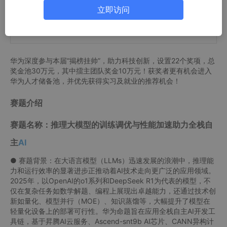
大学生课外学术实践竞赛。今年，本届大赛调整为中国青年科
立即访问
技创新“揭榜挂帅”擂台赛，旨在进一步围绕“硬科技”创新、“卡脖
子”关键核心技术攻关。
华为深度参与本届“揭榜挂帅”，助力科技创新，设置22个奖项，总
奖金池30万元，其中擂主团队奖金10万元！获奖者更有机会进入
华为人才储备池，并优先获得实习及就业的推荐机会！
赛题介绍
赛题名称：推理大模型的训练调优与性能加速助力全栈自
主
AI
● 赛题背景：在大语言模型（LLMs）迅速发展的浪潮中，推理能
力和运行效率的显著进步正推动着AI技术走向更广泛的应用领域。
2025年，以OpenAI的o1系列和DeepSeek R1为代表的模型，不
仅在复杂任务如数学解题、编程上展现出卓越能力，还通过技术创
新如量化、模型并行（MOE）、知识蒸馏等，大幅提升了模型在
轻量化设备上的部署可行性。华为命题旨在应用全栈自主AI开发工
具链，基于昇腾AI云服务、Ascend-snt9b AI芯片、CANN异构计