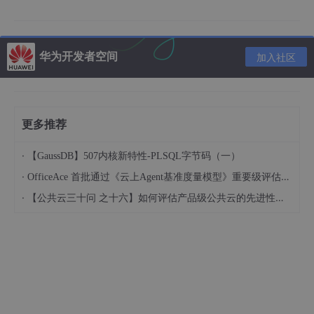
定topic下，同时sink端配置topics为合并后的topic，用于从kafka
抽取数据，从而可保证事务的顺序。数据复制过程中，debezium-
connector-postgres工具会针对不同的类型进行相应的转换。
华为开发者空间
加入社区
特性约束
- 支持postgresql 9.4以上版本。
- PostgreSQL版本低于10.x，仅支持使用wal2json插件创建逻辑
更多推荐
复制槽；
·
【GaussDB】507内核新特性-PLSQL字节码（一）
- PostgreSQL版本大于10.x，支持使用wal2json和pgoutput插件
创建逻辑复制槽（推荐使用pgoutput插件）。
·
OfficeAce 首批通过《云上Agent基准度量模型》重要级评估，定义智能体可信新标杆
·
【公共云三十问 之十六】如何评估产品级公共云的先进性水平？
依赖关系
debezium-connector-postgres工具依赖kafka、zookeeper和sc
hema-registry三方组件。
使用说明
下载依赖