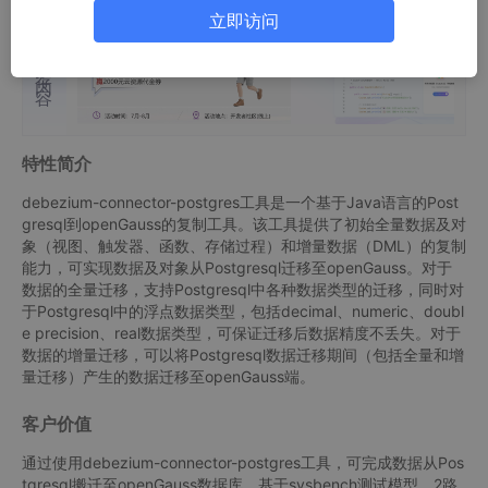
立即访问
推荐内容
特性简介
debezium-connector-postgres工具是一个基于Java语言的Post
gresql到openGauss的复制工具。该工具提供了初始全量数据及对
象（视图、触发器、函数、存储过程）和增量数据（DML）的复制
能力，可实现数据及对象从Postgresql迁移至openGauss。对于
数据的全量迁移，支持Postgresql中各种数据类型的迁移，同时对
于Postgresql中的浮点数据类型，包括decimal、numeric、doubl
e precision、real数据类型，可保证迁移后数据精度不丢失。对于
数据的增量迁移，可以将Postgresql数据迁移期间（包括全量和增
量迁移）产生的数据迁移至openGauss端。
客户价值
通过使用debezium-connector-postgres工具，可完成数据从Pos
tgresql搬迁至openGauss数据库。基于sysbench测试模型，2路