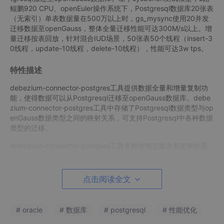
鲲鹏920 CPU、openEuler操作系统下，Postgresql数据库20张表
（无索引）单表数据量在500万以上时，gs_mysync使用20并发
迁移数据至openGauss，整体全量迁移性能可达300M/s以上。增
量迁移按表回放，针对混合IUD场景，50张表50个线程（insert-3
0线程，update-10线程，delete-10线程），性能可达3w tps。
特性描述
debezium-connector-postgres工具提供数据全量和增量复制功
能，使得数据可以从Postgresql迁移至openGauss数据库。debe
zium-connector-postgres工具中存储了Postgresql数据类型与op
enGauss数据类型之间的映射关系，可支持Postgresql中各种数据
类型的迁移。
debezium-connector-postgres工具支持在指定版本和架构的系
统（包括CentOS7、openEuler20.03、openEuler22.03系统版
本，x86_64和aarch64架构）上进行离线安装，无需连接外部网
络。
点击阅读全文
debezium-connector-postgres工具采用debezium connector结
构，全量迁移时，source端使用pgjdbc驱动查询postgresql数据
# oracle
# 数据库
# postgresql
# 性能优化
库并导出数据至csv文件中，sink端使用ogjdbc驱动将csv文件导
入至openGauss数据库。增量迁移时，source端将数据推送至指