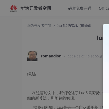
华为开发者空间
码道免费开通
Offic
华为开发者空间
lua 5.0的实现（翻译)8
lua
romandion
·
2009-03-24 13:36:00 发布
综述
在这篇论文中，我们论述了Lua5.0实现中
组的新算法，和闭包的实现。
据我们所知，Lua是头一个广泛采用基于寄