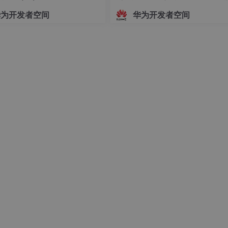
imschy. Coroutines in Lua. Journal of
指导文档
华为开发者空间
华为开发者空间
 July 2004.
d performance of ecient interpreters.
{25, Nov. 2003.
 the language and its implementation.
Implementation of the Icon Programming
olonsky. The SNOBOL 4 Programming
d W. Celes. The evolution of an extension
of V Brazilian Symposium on
2001.
er compiler. CS TR 32, Bell Labs, July
 5 VM instructions.
plementation: The P4 Compiler and In-
irect threaded code by selective inlining.