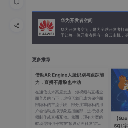
引用！
华为开发者空间
华为开发者空间，是为全球开发者打
于让每一位开发者拥有一台云主机，
References
1. A. W. Appel. Empirical and analytic study
with closures. Journal of Functional Program
更多推荐
2. D. Bagley. The great computer language 
http://www.bagley.org/~doug/shootout/.
3. R. P. Brent. Reducing the retrieval time 
借助AR Engine人脸识别与跟踪能
cations of the ACM, 16(2):105{109, 1973.
力，直播不露脸也生动
4. A. Calpini. The great Win32 computer la
在通信技术高度发达、短视频与直播全
http://dada.perl.it/shootout/.
面普及的当下，虚拟形象已成为保护面
5. L. Cardelli. Compiling a functional langu
部隐私的主流手段。部分注重隐私的用
ming, pages 208{217, 1984.
户会借助虚拟形象遮挡面部，进行短视
6. B. Davis, A. Beatty, K. Casey, D. Gregg, an
频制作或直播互动。然而，现有方案的
register machines. In Proceedings of the 20
【Gau
驱动逻辑仍停留在“预设动画触发”层
Machines and Emulators, pages 41{49. ACM 
SQL