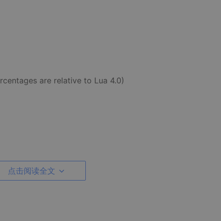
centages are relative to Lua 4.0)
点击阅读全文
性见解。Thatcher Ulrich在Lua4.0中完成协程上一个版本的
权，这些作者为我们提供部分支持(grants 302608/2002-8,
3), and Microsoft Research (2nd