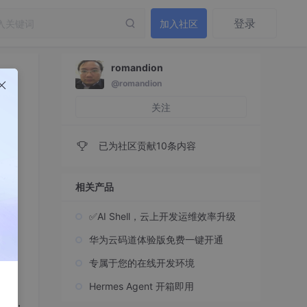
登录
加入社区
romandion
@romandion
关注
已为社区贡献10条内容
相关产品
✅AI Shell，云上开发运维效率升级
华为云码道体验版免费一键开通
为数
专属于您的在线开发环境
Hermes Agent 开箱即用
用时，