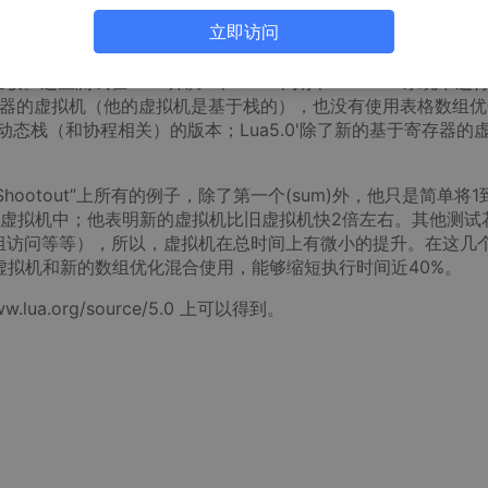
.n范围内有足够的关键字）。他对闭包的实现也是独一无二的，结
立即访问
为第一顺序的词典，不需要复杂的控制流分析。
测试在Intel 奔腾4 、512M内存、Linux2.6系统下运行
基于寄存器的虚拟机（他的虚拟机是基于栈的），也没有使用表格数组
，和动态栈（和协程相关）的版本；Lua5.0'除了新的基于寄存器的
age Shootout”上所有的例子，除了第一个(sum)外，他只是简单将1
虚拟机中；他表明新的虚拟机比旧虚拟机快2倍左右。其他测试
组访问等等），所以，虚拟机在总时间上有微小的提升。在这几
测试中，新虚拟机和新的数组优化混合使用，能够缩短执行时间近40%。
lua.org/source/5.0 上可以得到。