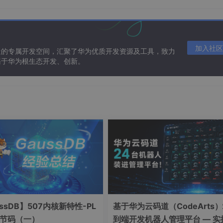
加入社区
造的专属开发空间，汇聚了华为优质开发资源及工具，致力
基于华为根生态开发、创新。
 of stack versus heap cost for languages
ming, 6(1):47{74, 1996.
shootout.
of scatter storage techniques. Communi-
nguage shootout.
age. In LISP and Functional Program-
d J. Waldron. The case for virtual
03 Workshop on Interpreters, Virtual
ssDB】507内核新特性-PL
基于华为云码道（CodeArts
Press, 2003.
字节码（一）
到端开发机器人管理平台 — 实