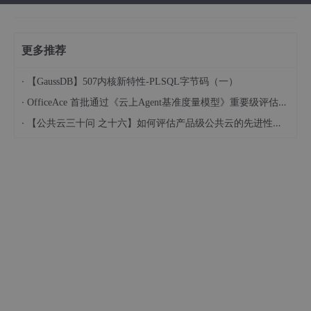
更多推荐
·
【GaussDB】507内核新特性-PLSQL字节码（一）
·
OfficeAce 首批通过《云上Agent基准度量模型》重要级评估，定义智能体可信新标杆
·
【公共云三十问 之十六】如何评估产品级公共云的先进性水平？