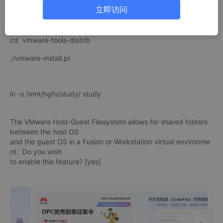
立即访问
tar -zxvf VMwareTools-9.9.0-2304977.tar.gz
cd vmware-tools-distrib
./vmware-install.pl
ln -s /mnt/hgfs/study/ study
The VMware Host-Guest Filesystem allows for shared folders
between the host OS
and the guest OS in a Fusion or Workstation virtual environme
nt. Do you wish
to enable this feature? [yes]
推荐内容