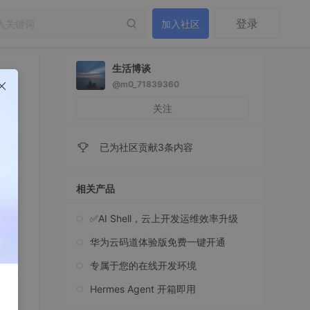
登录
加入社区
生活博谈
@m0_71839360
关注
已为社区贡献3条内容
相关产品
✅AI Shell，云上开发运维效率升级
华为云码道体验版免费一键开通
术话
专属于您的在线开发环境
的演
Hermes Agent 开箱即用