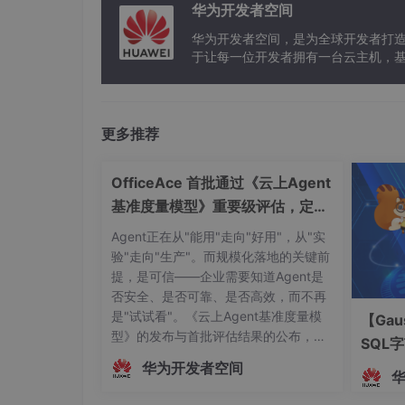
华为开发者空间
华为开发者空间，是为全球开发者打
于让每一位开发者拥有一台云主机，
更多推荐
OfficeAce 首批通过《云上Agent
基准度量模型》重要级评估，定义
智能体可信新标杆
Agent正在从"能用"走向"好用"，从"实
验"走向"生产"。而规模化落地的关键前
提，是可信——企业需要知道Agent是
否安全、是否可靠、是否高效，而不再
是"试试看"。《云上Agent基准度量模
【Gau
型》的发布与首批评估结果的公布，标
SQL
志着中国Agent产业正式迈入"有标可
华为开发者空间
依、有尺可量"的新阶段。OfficeAce 首
批通过重要级评估，既是对自身Agent