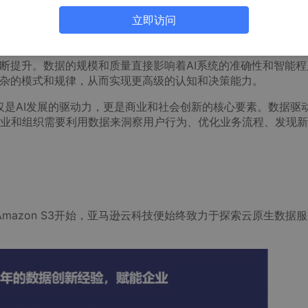
习和强化学习，再到今天的生成式AI，几次技术突破的背后，都有
立即访问
被收集、存储和分析，这些数据包含着人类创造的大量的知识、
不断提升。数据的规模和质量直接影响着AI系统的准确性和智能程
复杂的模式和规律，从而实现更高级的认知和决策能力。
仅是AI发展的驱动力，更是商业和社会创新的核心要素。数据驱
业和组织需要利用数据来洞察用户行为、优化业务流程、发现新
mazon S3开始，亚马逊云科技便始终致力于探索云原生数据