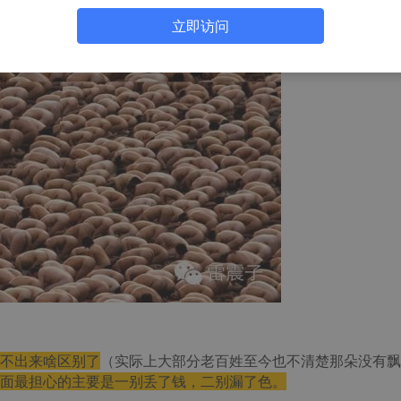
立即访问
不出来啥区别了
（实际上大部分老百姓至今也不清楚那朵没有飘
面最担心的主要是一别丢了钱，二别漏了色。