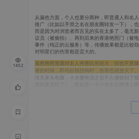
漏色
从漏色方面，个人也要分两种，即普通人和名人
推广（比如以手滑之名在朋友圈转发一下），也
而是因为对浏览者而言见的实在太多了，毫无新
议员（被偷拍）、再到后来的香港艳照门（被电
事件（纯正的云服务）等，传播效果都是比较劲
对明星们的伤害都是蛮大的。
虽然艳照泄露对名人伤害比吊丝大，但也不意味
1452
者的时候，即与起钱挂钩时，伤害也就放大了。
没关床头电脑，小夫妻快活之后不久便收到了视
闻的真实性了），那就是一个小女生在微博上晒
丢钱
在“丢钱”方面，对个人的危害方式也是要分两种
密码等。还有
一种比较隐蔽也被广泛使用，那就
直接抢盗
的方式为大家所不齿，也被认为是个人
被法律所许可，也被个人所理解，认为这不是安