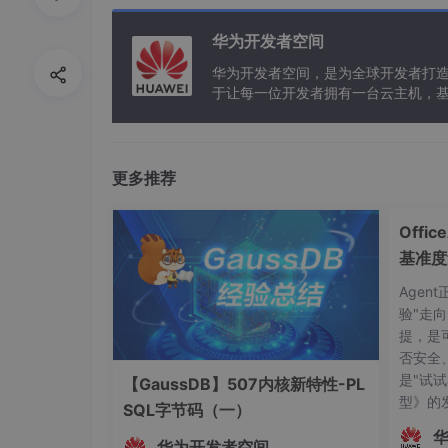
被盗抢相同金额的钱，其实对个人的经济损失是
为互联网行业如今炙手可热的商业模式------
华为开发者空间
诱惑的模式在受害还是受益的界定上非常模糊。
华为开发者空间，是为全球开发者打
经通过花钱得到了精神上的满足。这个最典型案
于让每一位开发者拥有一台云主机，
抢劫也是不同的判罚，诈骗的判罚更轻，而这种
信息安全问题，更多的是对受害者自控能力差而
犯，一个是商家的主动诱导行为。
更多推荐
隐私的侵犯
Offi
在隐私方面网站会辩称用户在享受网站服务前已
基准度
迫签署的
，
不公开隐私就无法享受服务
。现在个
息、通话记录等一切在手机里拥有的个人信息，
智能体
Agen
因为所有应用都是如此，用户根本没有选择余地
验"走
商集体性的对用户隐私的粗暴侵犯
。但可悲的是
提，是
更何况收费的APP也保障不了不侵犯用户隐私
否安全
家那里似乎是有明码标价的（价格还会浮动）或
是"试试
【GaussDB】507内核新特性-PL
认可，但虚拟人口贩卖目前却是光明正大的一桩
型》的
SQL字节码（一）
自己愿意卖身，而且嫖客已经给你钱了啊，协约
志着中国
华为开发者空间
依、有尺