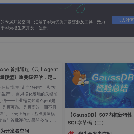
相同的。
但只因诱惑的模式，最终结果是受害者主动行为，而被
-大数据商业模式。
加入社区
因为即使受害者发现自己损失了钱，伤害者也会说，受害者实际
造的专属开发空间，汇聚了华为优质开发资源及工具，致力
例就是接近病态留恋购物网站的那些剁手党们。在法律上，对诈
基于华为根生态开发、创新。
疯狂购物的行为，也不会被归类为被诈骗行为。更鲜有人把其归
做出指责。
但这背后有两个问题需要商榷，一个是对用户隐私的
ceAce 首批通过《云上Agent
经
签署了公开隐私给网站的条款
，
但这个条款却是在某种意义上
量模型》重要级评估，定义
人安装任何一个APP应用，几乎都被要求允许访问通讯录、位置
否则这个应用就不能安装
可信新标杆
。貌似用户可以选择，但实际是别无选
t正在从"能用"走向"好用"，从"实
（除非选择不用手机），这实际上就是赤裸裸的绑架，手机应用
向"生产"。而规模化落地的关键前
，收费APP即使开发出来，在免费的APP面前收费APP也没人用
可信——企业需要知道Agent是
。个人隐私到底值多少钱？在老百姓中几乎谁也不清楚，但在互联
、是否可靠、是否高效，而不再
与公司估值挂钩（根据拥有的用户隐私量）。
虽然人口贩卖不被
看"。《云上Agent基准度量模
【GaussDB】507内核新特性-
生意。如果你觉得隐私被侵犯而去法院告，法官可能告诉你：“
发布与首批评估结果的公布，标
SQL字节码（二）
为证，还来告个啥？”
Agent产业正式迈入"有标可
华为开发者空间
可量"的新阶段。OfficeAce 首
华为开发者空间