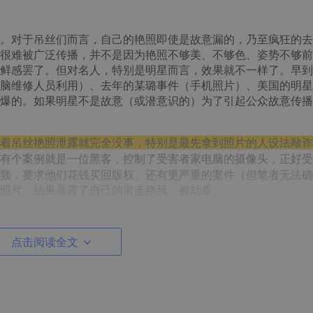
。对于吊丝们而言，自己的艳照即使是故意漏的，乃至疯狂的去
很难被广泛传播，并不是因为艳照不够美、不够色、姿势不够前
鲜感罢了。但对名人，特别是明星而言，效果就不一样了。早到
脑维修人员利用）、去年的某璐事件（手机照片）、美国的明星
爆的。如果明星不是故意（或潜意识的）为了引起公众故意传播
着吊丝艳照泄露就完全没事，特别是最先拿到照片的人设法敲诈
有个案例就是一位黑客，控制了受害者家电脑的摄像头，正好受
频，要求他们花钱买回版权。还有更严重的案件（但笔者无法确
照片，结果暴露了自己的常走路线，被劫杀。
点击阅读全文
，
一种是
信用卡、网银支付等相关
信息被直接盗取
，包括：用户
是诱惑受害者去花钱。
使用互联网等服务的直接安全威胁。但
诱惑受害者去花钱的方式
全风险。但无论如何，从结果上看，受害者花了不该花的钱，跟