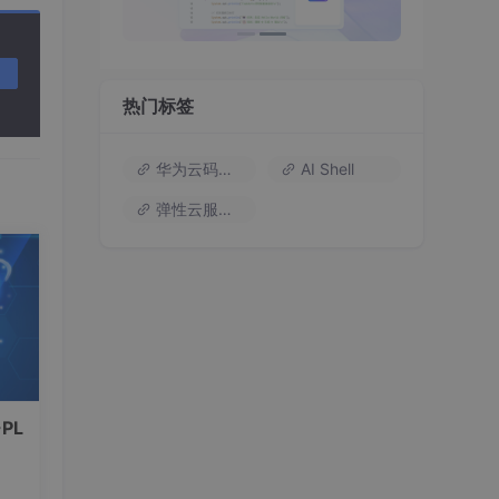
推崇
上已
骗和
热门标签
类到
侵
华为云码道（Codearts）
AI Shell
弹性云服务器
被强
信
择，
开发
了，
网商
法律
PL
是你