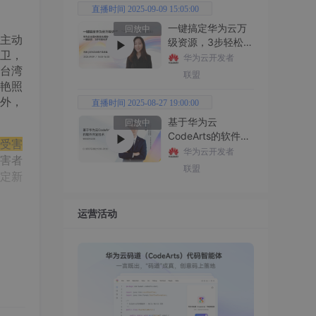
直播时间 2025-09-09 15:05:00
一键搞定华为云万
回放中
主动
级资源，3步轻松管
卫，
理企业成本
华为云开发者
台湾
联盟
艳照
外，
直播时间 2025-08-27 19:00:00
基于华为云
回放中
CodeArts的软件开
受害
发技术
华为云开发者
害者
联盟
定新
运营活动
名、
，却
直接