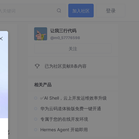
登录
加入社区
让我三行代码
@m0_57776598
关注
已为社区贡献8条内容
相关产品
✅AI Shell，云上开发运维效率升级
华为云码道体验版免费一键开通
专属于您的在线开发环境
组织
Hermes Agent 开箱即用
系统