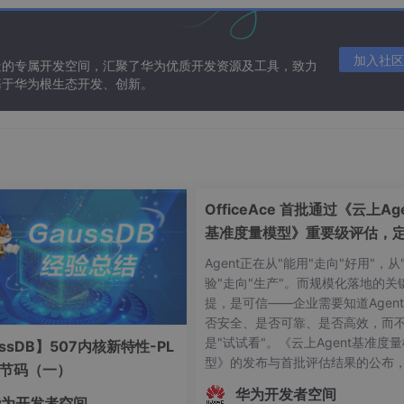
加入社区
造的专属开发空间，汇聚了华为优质开发资源及工具，致力
基于华为根生态开发、创新。
将该程序放到内存中，才能被cpu处理。
OfficeAce 首批通过《云上Age
基准度量模型》重要级评估，
智能体可信新标杆
Agent正在从"能用"走向"好用"，从
封装成简单易用的服务，使用户能更方便的使用计算机，用户无 需
验"走向"生产"。而规模化落地的关
可。
提，是可信——企业需要知道Agen
否安全、是否可靠、是否高效，而
下：
是"试试看"。《云上Agent基准度
ssDB】507内核新特性-PL
型》的发布与首批评估结果的公布
er Interface）用户可以使用形象的图形界面进行操作，而不需要记
字节码（一）
志着中国Agent产业正式迈入"有标
华为开发者空间
华为开发者空间
依、有尺可量"的新阶段。OfficeAc