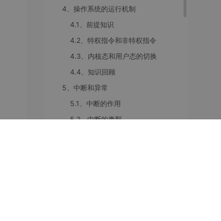
4、操作系统的运行机制
4.1、前提知识
4.2、特权指令和非特权指令
4.3、内核态和用户态的切换
4.4、知识回顾
5、中断和异常
5.1、中断的作用
5.2、中断的类型
5.3、中断分类总结
5.4、中断机制的基本原理
5.5、知识回顾
6、系统调用
，将
6.1、什么是系统调用，有何作用？
6.2、为什么系统调用是必须的？什么功能要用系统调用？