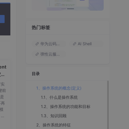
热门标签
华为云码道（Codearts）
AI Shell
弹性云服务器
nt
目录
定义
"实
1、操作系统的概念(定义)
关心
键前
t是
1.1、什么是操作系统
不再
1.2、操作系统的功能和目标
量模
1.3、知识回顾
，标
忆复
可
2、操作系统的特征
e 首