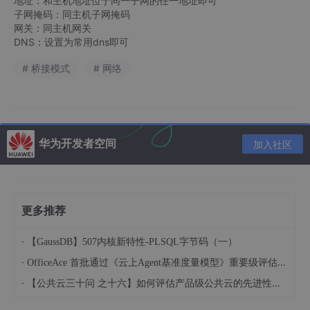
地址：和主机地址位于同一子网的任一地址即可
子网掩码：同主机子网掩码
网关：同主机网关
DNS：设置为常用dns即可
# 桥接模式
# 网络
华为开发者空间
加入社区
更多推荐
·
【GaussDB】507内核新特性-PLSQL字节码（一）
·
OfficeAce 首批通过《云上Agent基准度量模型》重要级评估，定义智能体可信新标杆
·
【公共云三十问 之十六】如何评估产品级公共云的先进性水平？