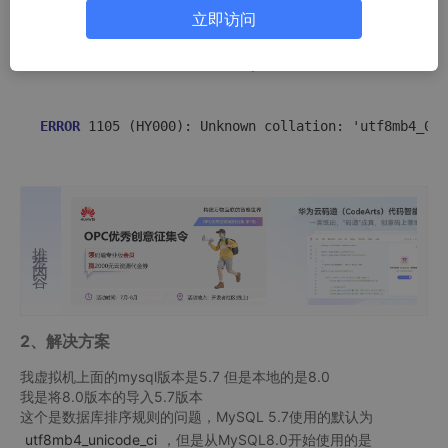
立即访问
1、问题描述
今天用5台服务器测试分库分表，导sql的时候出现下列错误
ERROR 
推荐内容
2、解决方案
我虚拟机上面的mysql版本是5.7 但是本地的是8.0
我是将8.0版本的导入5.7版本
这个是数据库排序规则的问题，MySQL 5.7使用的默认为
utf8mb4_unicode_ci
，但是从MySQL8.0开始使用的是