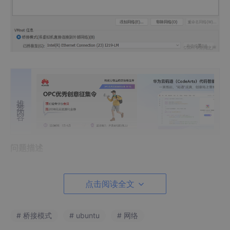
推荐内容
问题描述
主机的IP与相机的IP已设置在同一网段，虚拟机采用桥接模式自动
获取IP，理论上虚拟机会获得一个跟主机在同一网段的IP，这样也
点击阅读全文
能连接上相机。
但是虚拟机内的网络服务总是连不上，ubuntu20.04用的network
-manager来管理网络，一直在报错actication of network faile
# 桥接模式
# ubuntu
# 网络
d。当我尝试手动打开network-manager设置IP时，发现了一个奇
怪的现象，我把ip设置调到手动模式，修改了对应的地址和网关，