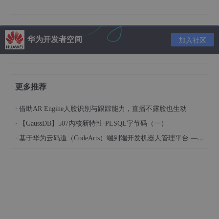
然后点击应用，再次打开编辑界面时，发现ip设置又变回了原来的
自动模式，当然也还是一如既往地连接不上网络。
原因分析：
华为开发者空间
加入社区
基于目前的现象，推测是自动分配IP的DHCP服务出了问题，查看
系统服务里的VM DHCP也在正常运行，可能重装VMWare能解决
这一问题，但是更快速的方法应该是直接设置固定IP。既然networ
k-manager中设置固定IP无法生效，总会被重置到自动IP，那就通
更多推荐
过修改配置文件的方式来设置固定IP。
·
借助AR Engine人脸识别与跟踪能力，直播不露脸也生动
解决方案：
·
【GaussDB】507内核新特性-PLSQL字节码（一）
通过搜索，ubuntu17之后就开始使用netplan来管理ip设置，找到
·
基于华为云码道（CodeArts）端到端开发机器人管理平台 — 实操指导文档
配置文件并编辑：
sudo
 vim /etc/netplan/
01
-network-manager-
all
按下图修改文件，其中IP部分根据自己的需要来修改，要注意缩进