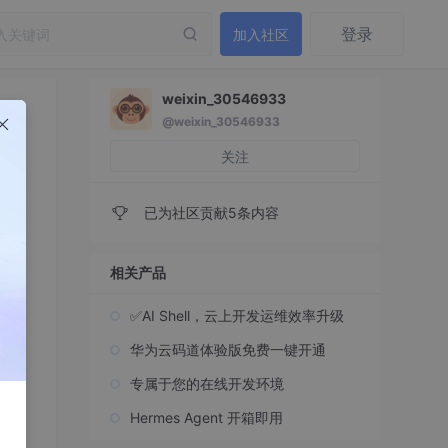
登录
加入社区
weixin_30546933
@weixin_30546933
关注
已为社区贡献5条内容
相关产品
✅AI Shell，云上开发运维效率升级
华为云码道体验版免费一键开通
专属于您的在线开发环境
Hermes Agent 开箱即用