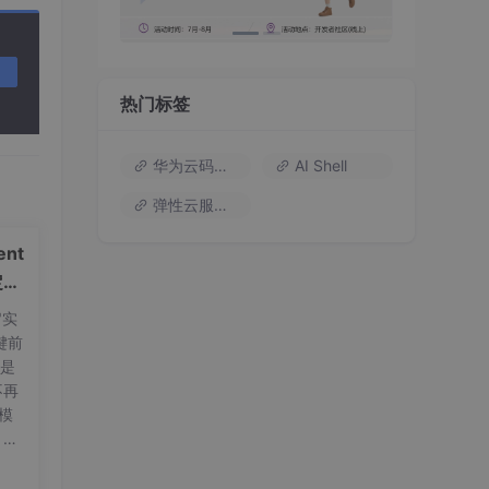
热门标签
华为云码道（Codearts）
AI Shell
弹性云服务器
nt
定义
"实
键前
t是
不再
量模
，标
可
的高
e 首