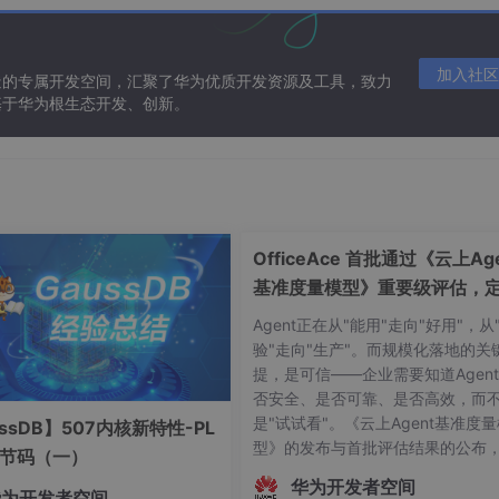
备只需要提供最基本、最简单的功能
加入社区
造的专属开发空间，汇聚了华为优质开发资源及工具，致力
展工作负载的企业
基于华为根生态开发、创新。
设备通用化、简单化
应用感知
OfficeAce 首批通过《云上Age
负责什么？
基准度量模型》重要级评估，
智能体可信新标杆
Agent正在从"能用"走向"好用"，从
验"走向"生产"。而规模化落地的关
提，是可信——企业需要知道Agen
否安全、是否可靠、是否高效，而
是"试试看"。《云上Agent基准度
ssDB】507内核新特性-PL
络架构实现统一的查看，从而简化配置、管理和优化。
型》的发布与首批评估结果的公布
字节码（一）
志着中国Agent产业正式迈入"有标
们能够有效地调整端到端的流量路径，从而达到网络资源
华为开发者空间
华为开发者空间
依、有尺可量"的新阶段。OfficeAc