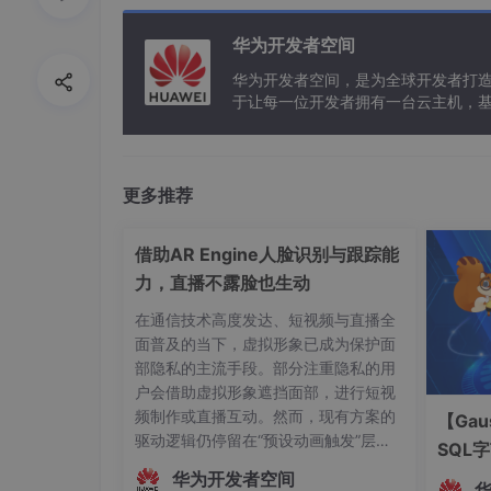
9.
在新的生态体系中,架构最底层的交换设
华为开发者空间
华为开发者空间，是为全球开发者打
SDN适合于云计算供应商以及面对大幅扩
于让每一位开发者拥有一台云主机，
SDN转发与控制分离的架构,可使得网络
SDN技术能实现灵活的集中控制和云化的
更多推荐
借助AR Engine人脸识别与跟踪能
10. 在SDN网络中，网络设备只单纯的
力，直播不露脸也生动
维护网络拓扑；
在通信技术高度发达、短视频与直播全
面普及的当下，虚拟形象已成为保护面
部隐私的主流手段。部分注重隐私的用
11. 简述SDN技术的优点：
户会借助虚拟形象遮挡面部，进行短视
频制作或直播互动。然而，现有方案的
【Gau
提供网络结构的统一视图：对整个网
驱动逻辑仍停留在“预设动画触发”层
SQL
面，主播的真实动作、姿态变化及情绪
高利用率：集中化的流量工程使得我
华为开发者空间
起伏无法被实时解析与映射。这种遮挡