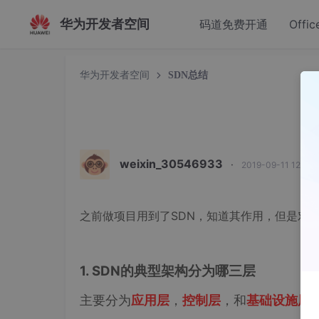
华为开发者空间
码道免费开通
Offic
华为开发者空间
SDN总结
weixin_30546933
·
2019-09-11 12:10
之前做项目用到了SDN，知道其作用，但是对
1. SDN的典型架构分为哪三层
主要分为
应用层
，
控制层
，和
基础设施层