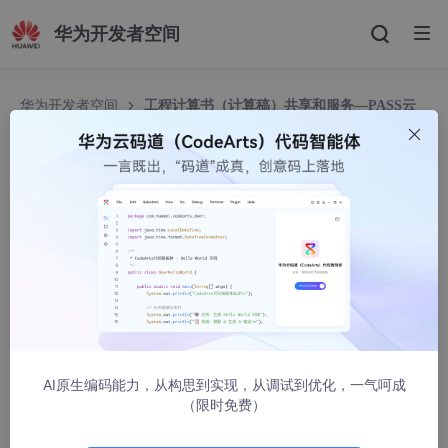
华为开发者空间
华为开发者空间
工程计算书（计算稿）共享和服务—PASS云
计算书平台
工程计算书（计算稿）共享和服务—PASS云计算书
平台
q平面人
1488人浏览 · 2021-10-10 21:21:23
设计院的设计人员一般会根据手册、规范自己编制计算书（计算
稿），有点类似于it人员写代码。
一般用excel，mathcad，有限元的话，可以用支持命令流的ansy
AI原生编码能力，从构思到实现，从调试到优化，一气呵成
s，ABQUAS等。
（限时免费）
只不过excel计算书、mathcad计算书和ansys命令流等无法变成
服务，其他人想重复用，必须拿到原始文件，共享效果大打折扣，