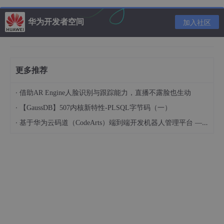
应的 Vagrant 版本也是收费的。
华为开发者空间
加入社区
修改虚拟机路径：启动 VirtualBox 程序，“管理 → 全局设定(Ctrl+
G) → 常规 → 默认虚拟电脑位置(M)”，改为自定义路径。
虚拟机占用空间较大，建议选个剩余空间大的分区，如有固态盘读
写速度更快。
更多推荐
2、安装 Vagrant
·
借助AR Engine人脸识别与跟踪能力，直播不露脸也生动
下载地址：
Downloads | Vagrant by HashiCorp (vagrantup.co
·
【GaussDB】507内核新特性-PLSQL字节码（一）
m)
·
基于华为云码道（CodeArts）端到端开发机器人管理平台 — 实操指导文档
文件：vagrant_2.2.xx_x86_64.msi
安装后在终端中执行：
vagrant -v
显示版本号则表示安装成功。