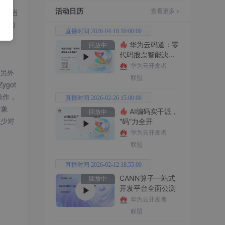
活动日历
堆。当
查看更多
自己的
直播时间 2026-04-18 10:00:00
华为云码道：零
回放中
代码股票智能决策
平台全功能实战
华为云开发者
另外
联盟
got
操作，
直播时间 2026-02-26 15:00:00
对象
AI编码实干派，
回放中
减少对
“码”力全开
华为云开发者
联盟
直播时间 2026-02-12 18:55:00
CANN算子一站式
回放中
开发平台全面公测
华为云开发者
联盟