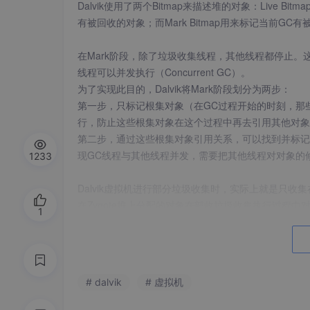
Dalvik使用了两个Bitmap来描述堆的对象：Live Bit
有被回收的对象；而Mark Bitmap用来标记当前
在Mark阶段，除了垃圾收集线程，其他线程都停止。
线程可以并发执行（Concurrent GC）。
为了实现此目的，Dalvik将Mark阶段划分为两步：
第一步，只标记根集对象（在GC过程开始的时刻，那
行，防止这些根集对象在这个过程中再去引用其他对象
第二步，通过这些根集对象引用关系，可以找到并标记
现GC线程与其他线程并发，需要把其他线程对对象的修改
1233
Dalvik虚拟机进行部分垃圾收集时，实际上就是只收集在Ac
在Zygote堆上分配的对象在部收垃圾收集执行过程中对
1
与Bitmap不同，Card Table中每个card大小为
被修改过的对象，在第二步结束后需要重新使用GC线
是分两步的原因。
# dalvik
# 虚拟机