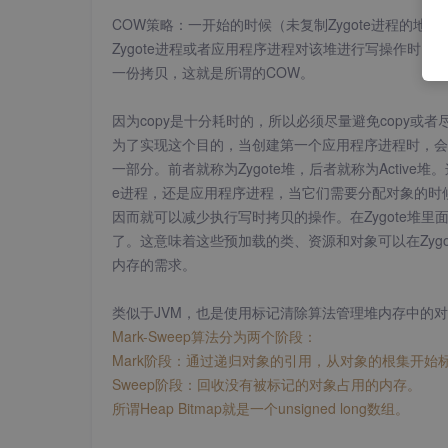
COW策略：一开始的时候（未复制Zygote进程的地
Zygote进程或者应用程序进程对该堆进行写操作时，
一份拷贝，这就是所谓的COW。
因为copy是十分耗时的，所以必须尽量避免copy或者尽
为了实现这个目的，当创建第一个应用程序进程时，会
一部分。前者就称为Zygote堆，后者就称为Active
e进程，还是应用程序进程，当它们需要分配对象的时候，
因而就可以减少执行写时拷贝的操作。在Zygote堆里
了。这意味着这些预加载的类、资源和对象可以在Zyg
内存的需求。
类似于JVM，也是使用标记清除算法管理堆内存中的对象
Mark-Sweep算法分为两个阶段：
Mark阶段：通过递归对象的引用，从对象的根集开始
Sweep阶段：回收没有被标记的对象占用的内存。
所谓Heap Bitmap就是一个unsigned long数组。