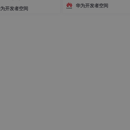
志着中国Agent产业正式迈入"有标
华为开发者空间
华为开发者空间
依、有尺可量"的新阶段。OfficeAc
批通过重要级评估，既是对自身Age
技术实力的验证，更是对行业的一
诺——让每一个运