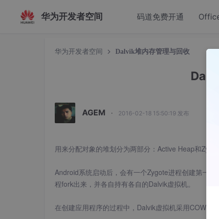
华为开发者空间
码道免费开通
Offic
华为开发者空间
Dalvik堆内存管理与回收
Dal
AGEM
·
2016-02-18 15:50:19 发布
用来分配对象的堆划分为两部分：Active Heap和Zygote
Android系统启动后，会有一个Zygote进程创建第一
程fork出来，并各自持有各自的Dalvik虚拟机。
在创建应用程序的过程中，Dalvik虚拟机采用COW策略