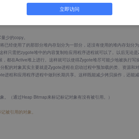
址空间的时候），应用程序进程和Zygote进程共享了同一个用来分配对象的
立即访问
内核就会执行真正的拷贝操作，使得Zygote进程和应用程序进程分别拥有
量少的copy。
将已经使用了的那部分堆内存划分为一部分，还没有使用的堆内存划分为
堆。这样只需把zygote堆中的内容复制给应用程序进程就可以了。以后无论是Zy
都在Active堆上进行。这样就可以使得Zygote堆尽可能少地被执行写
面分配的对象其实主要就是Zygote进程在启动过程中预加载的类、资源和
ote进程和应用程序进程中做到长期共享。这样既能减少拷贝操作，还能
。（通过Heap Bitmap来标记标记对象有没有被引用。）
标记被引用的对象。