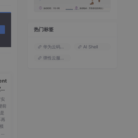
热门标签
华为云码道（Codearts）
AI Shell
弹性云服务器
nt
定义
"实
键前
t是
不再
量模
，标