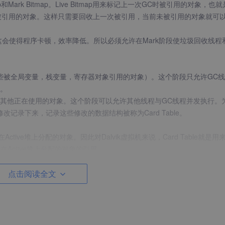
map和Mark Bitmap。Live Bitmap用来标记上一次GC时被引用的对象，也
GC有被引用的对象。这样只需要回收上一次被引用，当前未被引用的对象就可
这会使得程序卡顿，效率降低。所以必须允许在Mark阶段使垃圾回收线程
些被全局变量，栈变量，寄存器对象引用的对象）。这个阶段只允许GC
。
其他正在使用的对象。这个阶段可以允许其他线程与GC线程并发执行。
记录下来，记录这些修改的数据结构被称为Card Table。
tive堆上分配的对象。因此对Dalvik虚拟机来说，Card Table就是用
在Active堆上分配的对象的引用。
一个字节，如果与它对应的对象在第二步未被修改过，其值为clean，否则为dirt
程排他地对这些对象进行标记。由于这些对象不是很多所以这个过程很快
点击阅读全文