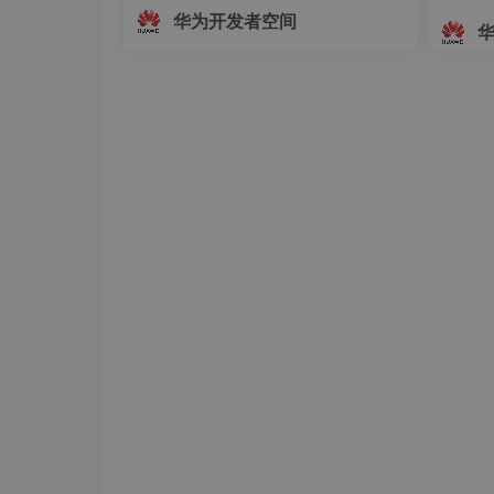
面，主播的真实动作、姿态变化及情绪
华为开发者空间
起伏无法被实时解析与映射。这种遮挡
方式虽保护了隐私，却牺牲了沉浸感与
互动性，使主播的真实感大打折扣。为
解决这一问题，HarmonyOS SDK（AR
Engine