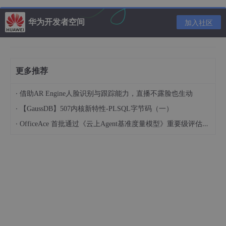
华为开发者空间
加入社区
**三、网络模式区别
3.1 接网络（Bridged Networking）**
更多推荐
桥接网络是指本地物理网卡和虚拟网卡通过VMnet0虚拟交换机进
·
借助AR Engine人脸识别与跟踪能力，直播不露脸也生动
行桥接，物理网卡和虚拟网卡在拓扑图上处于同等地位（虚拟网卡
既不是Adepter VMnet1也不是Adepter VMnet8）
·
【GaussDB】507内核新特性-PLSQL字节码（一）
·
OfficeAce 首批通过《云上Agent基准度量模型》重要级评估，定义智能体可信新标杆