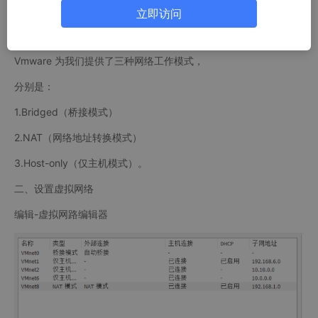
详情关注公众号：IT邦德
QQ群：168797397、587159446
立即访问
一、前言
Vmware 为我们提供了三种网络工作模式，
分别是：
1.Bridged（桥接模式）
2.NAT（网络地址转换模式）
3.Host-only（仅主机模式）。
二、设置虚拟网络
编辑-虚拟网路编辑器