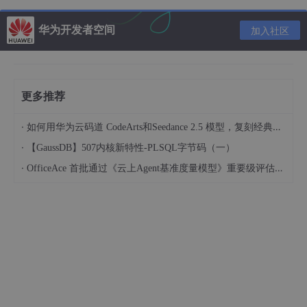
服务器自动下载RPM包并且安装，可以自动处理依赖性关
系，并且一次安装所有依赖的软件包，无须繁琐地一次次下
华为开发者空间
加入社区
载、安装
（1）yum 包更新到最新 (大约是5~10分钟)
更多推荐
sudo yum updata
·
如何用华为云码道 CodeArts和Seedance 2.5 模型，复刻经典画作名场面
·
【GaussDB】507内核新特性-PLSQL字节码（一）
·
OfficeAce 首批通过《云上Agent基准度量模型》重要级评估，定义智能体可信新标杆
（2）安装需要的软件包， yum-util 提供yum-config-manager功
能，另外两个是devicemapper驱动依赖的