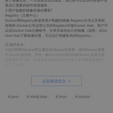
基于镜像启动，一旦容器启动完成后，我们就可以登录到容器中安
装自己需要的软件或者服务。
3:用户创建的镜像存储在哪里?
Registry（注册中心）
Docker用Registry来保存用户构建的镜像.Registry分为公共和私
有两种.Docker公司运营公共的Registry叫做Docker Hub。用户可
以在Docker Hub注册账号，分享并保存自己的镜像（说明：在Do
cker Hub下载镜像巨慢，可以自己构建私有的Registry）。
五:操作命令;
1:运行环境:Docker官方建议在Ubuntu中安装，因为Docker是基
于Ubuntu发布的，而且一般Docker出现的问题Ubuntu是最先更
新或者打补丁的。在很多版本的CentOS中是不支持更新最新的一
些补丁包的。
注意：这里建议安装在CentOS7.x以上的版本，在CentOS6.x的版
本中，安装前需要安装其他很多的环境而且Docker很多补丁不支
持更新。
点击阅读全文
2:安装Docker
# java
# intellij idea
# linux
# docker
Yum（全称为 Yellow dog Updater,
Modified）是一个在Fedora和RedHat以及CentOS中的
Shell前端软件包管理器。基于RPM包管理，能够从指定的