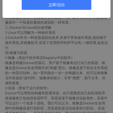
1:Docker的目标:是实现了轻量级的操作系统虚拟化的解决方案,Do
立即访问
cker 的基础是 Linux 容器（LXC）等技术。
在 LXC 的基础上 Docker 进行了进一步的封装，让用户不需要去
关心容器的管理，使得操作更为简便。用户操作 Docker 的容器就
像操作一个快速轻量级的虚拟机一样简单。
三:Docker与Linux的比较理解
1:Linux可以理解为一种操作系统
2:Docker作为一种容器虚拟化技术,本身不带有操作系统,他依赖于
操作系统,其镜像技术,实现了应用程序的跨平台性,一键部署,处处运
行.
四:镜像与容器
1:镜像（类似于软件商店Registry中的软件）
镜像是构建Docker的基石。用户基于镜像来运行自己的容器。镜
像也是Docker生命周期中的“构建”部分。镜像是基于联合文件系统
的一种层式结构，由一系列指令一步一步构建出来。也可以将镜像
当作容器的“源代码”。镜像体积很小，非常“便携”，易于分享、存
储和更新。
2:容器（类似于运行的软件）
Docker可以帮助你构建和部署容器，你只需要把自己的应用程序
或者服务打包放进容器即可。容器是基于镜像启动起来的，容器中
可以运行一个或多个进程。我们可以认为，镜像是Docker生命周
期中的构建或者打包阶段，而容器则是启动或者执行阶段。 容器