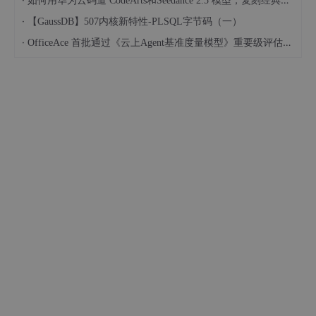
如何用华为云码道 CodeArts和Seedance 2.5 模型，复刻经典画作名场面
·
【GaussDB】507内核新特性-PLSQL字节码（一）
·
OfficeAce 首批通过《云上Agent基准度量模型》重要级评估，定义智能体可信新标杆